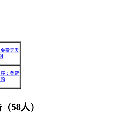
题免费天天
刷
程序：粤帮
刷题
（58人）