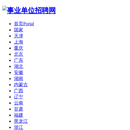
首页
Portal
国家
天津
上海
重庆
北京
广东
湖北
安徽
湖南
内蒙古
广西
辽宁
云南
甘肃
福建
黑龙江
浙江