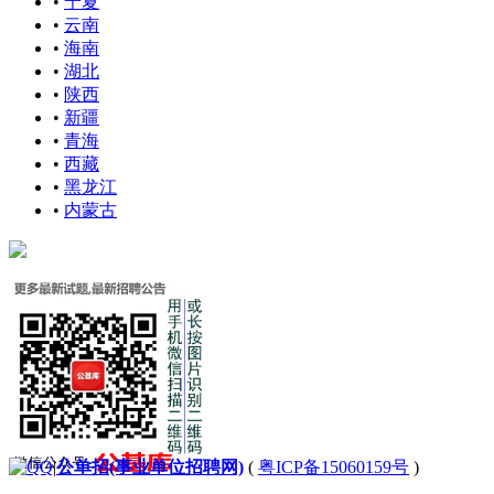
•
宁夏
•
云南
•
海南
•
湖北
•
陕西
•
新疆
•
青海
•
西藏
•
黑龙江
•
内蒙古
|
公单招(事业单位招聘网)
(
粤ICP备15060159号
)