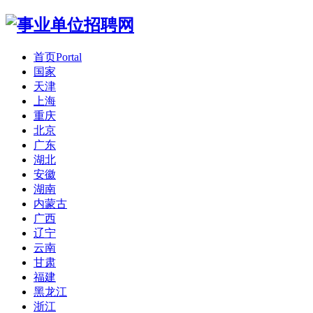
首页
Portal
国家
天津
上海
重庆
北京
广东
湖北
安徽
湖南
内蒙古
广西
辽宁
云南
甘肃
福建
黑龙江
浙江