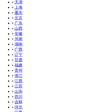
•
天津
•
上海
•
重庆
•
北京
•
广东
•
山西
•
安徽
•
河南
•
湖南
•
广西
•
辽宁
•
甘肃
•
福建
•
贵州
•
浙江
•
江西
•
江苏
•
山东
•
四川
•
吉林
•
河北