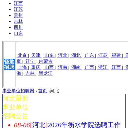
江西
江苏
贵州
吉林
四川
山东
北京
|
天津
|
山东
|
河北
|
湖北
|
广东
|
江苏
|
福建
|
夏
|
辽宁
|
内蒙古
上海
|
重庆
|
山西
|
河南
|
湖南
|
广西
|
浙江
|
江西
|
海
|
吉林
|
黑龙江
事业单位招聘网
›
首页
›
河北
河北最新
事业单位
招聘公告
08-06
[
河北
]
2026年衡水学院选聘工作