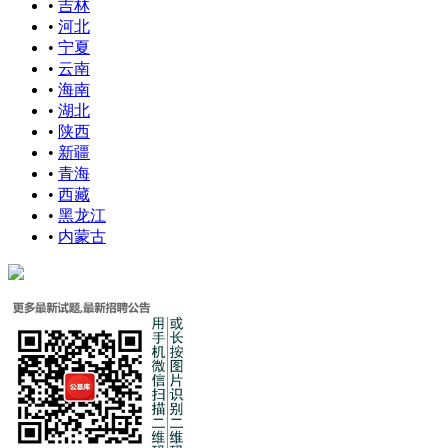
•
吉林
•
河北
•
宁夏
•
云南
•
海南
•
湖北
•
陕西
•
新疆
•
青海
•
西藏
•
黑龙江
•
内蒙古