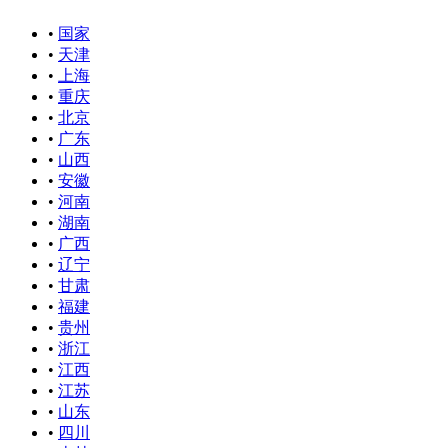
•
国家
•
天津
•
上海
•
重庆
•
北京
•
广东
•
山西
•
安徽
•
河南
•
湖南
•
广西
•
辽宁
•
甘肃
•
福建
•
贵州
•
浙江
•
江西
•
江苏
•
山东
•
四川