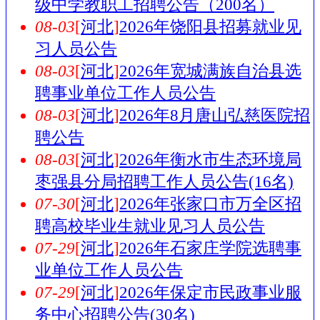
级中学教职工招聘公告（200名）
08-03
[
河北
]
2026年饶阳县招募就业见
习人员公告
08-03
[
河北
]
2026年宽城满族自治县选
聘事业单位工作人员公告
08-03
[
河北
]
2026年8月唐山弘慈医院招
聘公告
08-03
[
河北
]
2026年衡水市生态环境局
枣强县分局招聘工作人员公告(16名)
07-30
[
河北
]
2026年张家口市万全区招
聘高校毕业生就业见习人员公告
07-29
[
河北
]
2026年石家庄学院选聘事
业单位工作人员公告
07-29
[
河北
]
2026年保定市民政事业服
务中心招聘公告(30名)