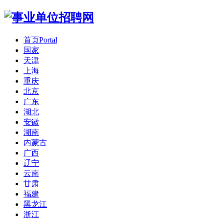
首页
Portal
国家
天津
上海
重庆
北京
广东
湖北
安徽
湖南
内蒙古
广西
辽宁
云南
甘肃
福建
黑龙江
浙江