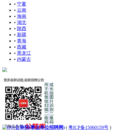
•
宁夏
•
云南
•
海南
•
湖北
•
陕西
•
新疆
•
青海
•
西藏
•
黑龙江
•
内蒙古
|
公单招(事业单位招聘网)
(
粤ICP备15060159号
)