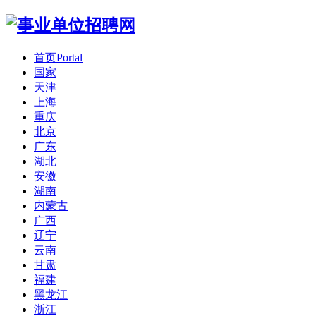
首页
Portal
国家
天津
上海
重庆
北京
广东
湖北
安徽
湖南
内蒙古
广西
辽宁
云南
甘肃
福建
黑龙江
浙江