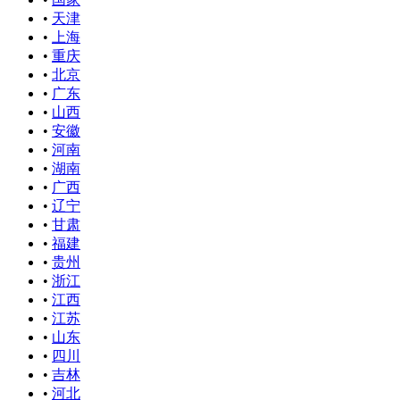
•
天津
•
上海
•
重庆
•
北京
•
广东
•
山西
•
安徽
•
河南
•
湖南
•
广西
•
辽宁
•
甘肃
•
福建
•
贵州
•
浙江
•
江西
•
江苏
•
山东
•
四川
•
吉林
•
河北