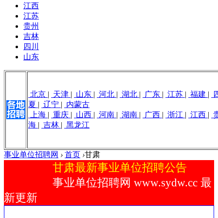
江西
江苏
贵州
吉林
四川
山东
北京
|
天津
|
山东
|
河北
|
湖北
|
广东
|
江苏
|
福建
|
夏
|
辽宁
|
内蒙古
上海
|
重庆
|
山西
|
河南
|
湖南
|
广西
|
浙江
|
江西
|
海
|
吉林
|
黑龙江
事业单位招聘网
›
首页
›
甘肃
甘肃最新事业单位招聘公告
事业单位招聘网 www.sydw.cc 最
新更新