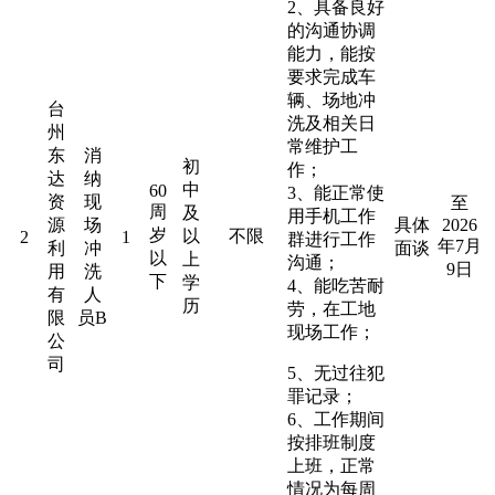
2、具备良好
的沟通协调
能力，能按
要求完成车
辆、场地冲
台
洗及相关日
州
常维护工
东
消
初
作；
达
纳
中
60
3、能正常使
资
现
至
周
及
用手机工作
源
场
具体
2026
岁
以
不限
2
1
群进行工作
年7月
利
冲
面谈
以
上
沟通；
9日
用
洗
下
学
4、能吃苦耐
有
人
历
劳，在工地
限
员B
现场工作；
公
司
5、无过往犯
罪记录；
6、工作期间
按排班制度
上班，正常
情况为每周