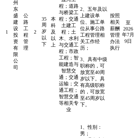
州
程；道路
东
2、五年及以
与桥梁工
盛
公
上建设单
按照
35
本
程；交通
建
路
位、施工单
相关
至
周
科
土建工
设
工
位从事公路
薪酬
2026
岁
1
2
及
程；土
年7月
投
程
工程管理相
管理
以
以
木、水利
9日
资
管
关工作经
办法
下
上
与交通工
有
理
历；
执行
程；市政
限
工程；智
3、具有中级
公
能建造与
职称的，可
司
智慧交
放宽至40周
通；交通
岁以下。具
运输；交
有高级职称
通工程；
的，可放宽
智慧交通
至45周岁以
等相关专
下。
业
1、性别：
男；