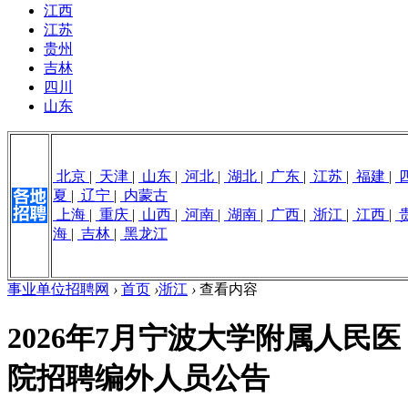
江西
江苏
贵州
吉林
四川
山东
北京
|
天津
|
山东
|
河北
|
湖北
|
广东
|
江苏
|
福建
|
夏
|
辽宁
|
内蒙古
上海
|
重庆
|
山西
|
河南
|
湖南
|
广西
|
浙江
|
江西
|
海
|
吉林
|
黑龙江
事业单位招聘网
›
首页
›
浙江
›
查看内容
2026年7月宁波大学附属人民医
院招聘编外人员公告