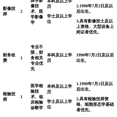
医学影
本科及以上学
像技
2.1990
年7月2日及以
历
影像技
2
术、医
后出生。
师
学士及以上学
学影像
3.
具有影像技士及以
位
学
上资格、
大型设备上
岗证者
优先。
专业不
限，财
财务收
本科及以上学
1990
年7月2日及以后
1
务相关
费
历
出生。
专业优
先
1.1990
年7月2日及以
医学检
本科及以上学
后出生。
验技
历
检验技
1
术、临
2.
具有检验技师资
师
学士及以上学
床检验
格、细胞形态学基础
位
诊断学
者优先。