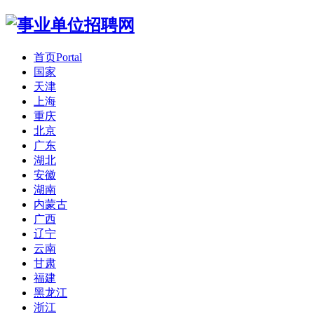
首页
Portal
国家
天津
上海
重庆
北京
广东
湖北
安徽
湖南
内蒙古
广西
辽宁
云南
甘肃
福建
黑龙江
浙江