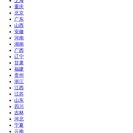
上海
重庆
北京
广东
山西
安徽
河南
湖南
广西
辽宁
甘肃
福建
贵州
浙江
江西
江苏
山东
四川
吉林
河北
宁夏
云南