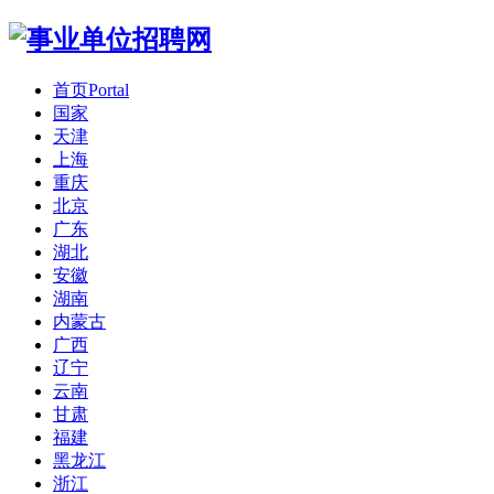
首页
Portal
国家
天津
上海
重庆
北京
广东
湖北
安徽
湖南
内蒙古
广西
辽宁
云南
甘肃
福建
黑龙江
浙江