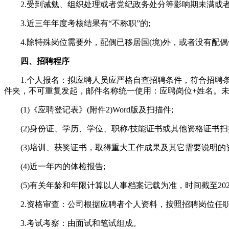
2.受到诫勉、组织处理或者党纪政务处分等影响期未满或者
3.近三年年度考核结果有“不称职”的;
4.除特殊岗位需要外，配偶已移居国(境)外，或者没有配偶
四、招聘程序
1.个人报名：拟应聘人员应严格自查招聘条件，符合招聘条件
件夹，不可重复发起，邮件名称统一使用：应聘岗位+姓名。
(1)《应聘登记表》(附件2)Word版及扫描件;
(2)身份证、学历、学位、职称/技能证书或其他资格证书扫
(3)培训、获奖证书，取得重大工作成果及其它需要说明的资
(4)近一年内的体检报告;
(5)有关年龄和年限计算以人事档案记载为准，时间截至2025
2.资格审查：公司根据应聘者个人资料，按照招聘岗位任职
3.考试考察：由面试和笔试组成。