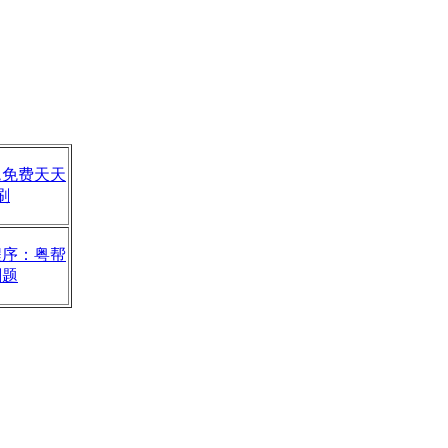
题免费天天
刷
程序：粤帮
刷题