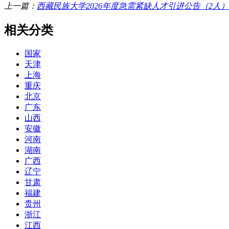
上一篇：
西藏民族大学2026年度急需紧缺人才引进公告（2人）
相关分类
国家
天津
上海
重庆
北京
广东
山西
安徽
河南
湖南
广西
辽宁
甘肃
福建
贵州
浙江
江西