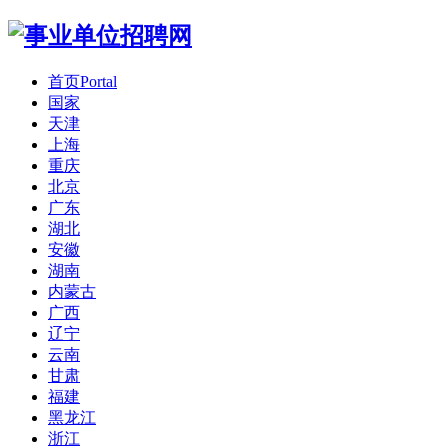
首页
Portal
国家
天津
上海
重庆
北京
广东
湖北
安徽
湖南
内蒙古
广西
辽宁
云南
甘肃
福建
黑龙江
浙江