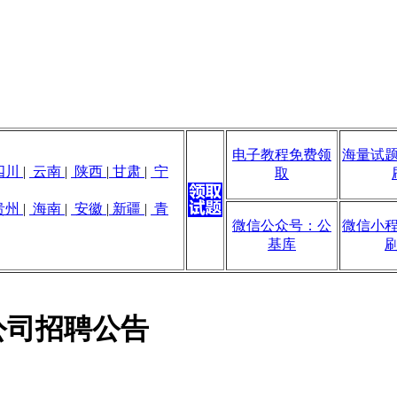
电子教程免费领
海量试
四川
|
云南
|
陕西
|
甘肃
|
宁
取
贵州
|
海南
|
安徽
|
新疆
|
青
微信公众号：公
微信小
基库
藏公司招聘公告