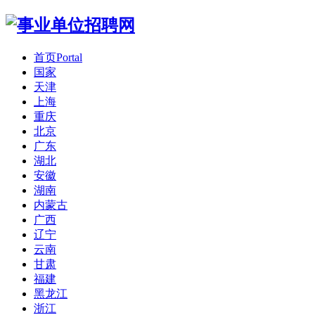
首页
Portal
国家
天津
上海
重庆
北京
广东
湖北
安徽
湖南
内蒙古
广西
辽宁
云南
甘肃
福建
黑龙江
浙江