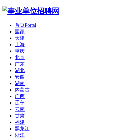
首页
Portal
国家
天津
上海
重庆
北京
广东
湖北
安徽
湖南
内蒙古
广西
辽宁
云南
甘肃
福建
黑龙江
浙江