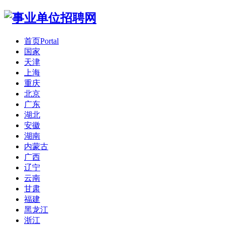
首页
Portal
国家
天津
上海
重庆
北京
广东
湖北
安徽
湖南
内蒙古
广西
辽宁
云南
甘肃
福建
黑龙江
浙江