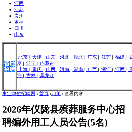
江西
江苏
贵州
吉林
四川
山东
北京
|
天津
|
山东
|
河北
|
湖北
|
广东
|
江苏
|
福建
|
夏
|
辽宁
|
内蒙古
上海
|
重庆
|
山西
|
河南
|
湖南
|
广西
|
浙江
|
江西
|
海
|
吉林
|
黑龙江
事业单位招聘网
›
首页
›
四川
›
查看内容
2026年仪陇县殡葬服务中心招
聘编外用工人员公告(5名)