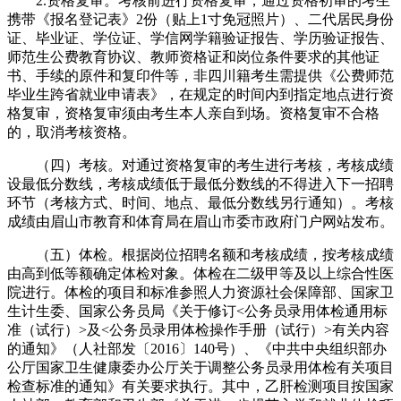
2.资格复审。考核前进行资格复审，通过资格初审的考生
携带《报名登记表》2份（贴上1寸免冠照片）、二代居民身份
证、毕业证、学位证、学信网学籍验证报告、学历验证报告、
师范生公费教育协议、教师资格证和岗位条件要求的其他证
书、手续的原件和复印件等，非四川籍考生需提供《公费师范
毕业生跨省就业申请表》，在规定的时间内到指定地点进行资
格复审，资格复审须由考生本人亲自到场。资格复审不合格
的，取消考核资格。
（四）考核。对通过资格复审的考生进行考核，考核成绩
设最低分数线，考核成绩低于最低分数线的不得进入下一招聘
环节（考核方式、时间、地点、最低分数线另行通知）。考核
成绩由眉山市教育和体育局在眉山市委市政府门户网站发布。
（五）体检。根据岗位招聘名额和考核成绩，按考核成绩
由高到低等额确定体检对象。体检在二级甲等及以上综合性医
院进行。体检的项目和标准参照人力资源社会保障部、国家卫
生计生委、国家公务员局《关于修订<公务员录用体检通用标
准（试行）>及<公务员录用体检操作手册（试行）>有关内容
的通知》（人社部发〔2016〕140号）、《中共中央组织部办
公厅国家卫生健康委办公厅关于调整公务员录用体检有关项目
检查标准的通知》有关要求执行。其中，乙肝检测项目按国家