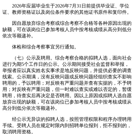
2026年应届毕业生于2026年7月31日前提供毕业证、学位
证、教师资格证以及岗位条件要求的其他证书原件和复印件。
因自愿放弃综合考察或综合考察不合格等各种原因出现的
缺额，可在该岗位已参加考核人员中按考核成绩从高分到低分
依次等额递补。
体检和综合考察事宜另行通知。
（七）公示及聘用。综合考察合格的拟聘人选，面向社会
进行为期5个工作日的公示。公示期间接受社会监督和举报，
举报者应以真实姓名实事求是地反映问题，并提供必要的调查
线索。公示期满，没有反映问题或反映问题经组织查实不影响
聘用的，予以聘用；对反映有严重问题并查有实据的，不予聘
用；对反映有严重问题，但一时难以查实或难以否定的，暂缓
聘用，待查实后再决定是否聘用。因以上原因或拟聘人选自愿
放弃出现的缺额，可在该岗位已参加考核人员中按考核成绩从
高分到低分依次等额递补。
经公示无异议的拟聘人选，按照管理权限和程序办理聘用
手续。受聘人员在规定时限内到招聘单位报到，拒不报到的，
取消聘用资格。