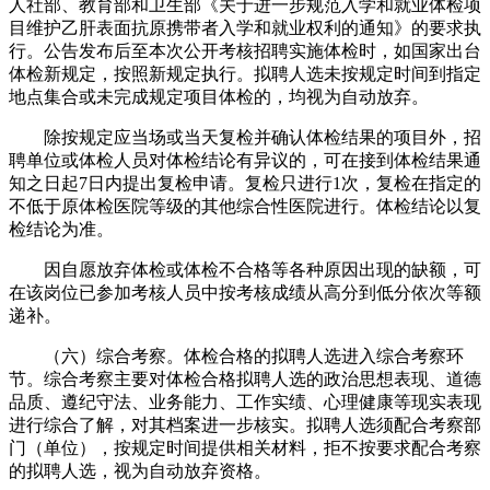
人社部、教育部和卫生部《关于进一步规范入学和就业体检项
目维护乙肝表面抗原携带者入学和就业权利的通知》的要求执
行。公告发布后至本次公开考核招聘实施体检时，如国家出台
体检新规定，按照新规定执行。拟聘人选未按规定时间到指定
地点集合或未完成规定项目体检的，均视为自动放弃。
除按规定应当场或当天复检并确认体检结果的项目外，招
聘单位或体检人员对体检结论有异议的，可在接到体检结果通
知之日起7日内提出复检申请。复检只进行1次，复检在指定的
不低于原体检医院等级的其他综合性医院进行。体检结论以复
检结论为准。
因自愿放弃体检或体检不合格等各种原因出现的缺额，可
在该岗位已参加考核人员中按考核成绩从高分到低分依次等额
递补。
（六）综合考察。体检合格的拟聘人选进入综合考察环
节。综合考察主要对体检合格拟聘人选的政治思想表现、道德
品质、遵纪守法、业务能力、工作实绩、心理健康等现实表现
进行综合了解，对其档案进一步核实。拟聘人选须配合考察部
门（单位），按规定时间提供相关材料，拒不按要求配合考察
的拟聘人选，视为自动放弃资格。