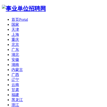
首页
Portal
国家
天津
上海
重庆
北京
广东
湖北
安徽
湖南
内蒙古
广西
辽宁
云南
甘肃
福建
黑龙江
浙江