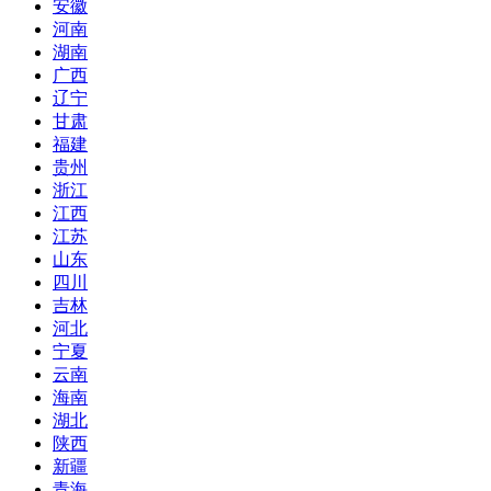
安徽
河南
湖南
广西
辽宁
甘肃
福建
贵州
浙江
江西
江苏
山东
四川
吉林
河北
宁夏
云南
海南
湖北
陕西
新疆
青海