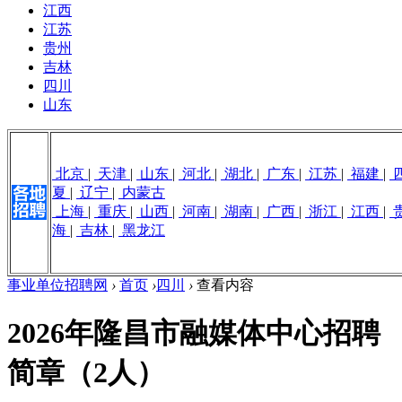
江西
江苏
贵州
吉林
四川
山东
北京
|
天津
|
山东
|
河北
|
湖北
|
广东
|
江苏
|
福建
|
夏
|
辽宁
|
内蒙古
上海
|
重庆
|
山西
|
河南
|
湖南
|
广西
|
浙江
|
江西
|
海
|
吉林
|
黑龙江
事业单位招聘网
›
首页
›
四川
›
查看内容
2026年隆昌市融媒体中心招聘
简章（2人）