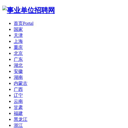
首页
Portal
国家
天津
上海
重庆
北京
广东
湖北
安徽
湖南
内蒙古
广西
辽宁
云南
甘肃
福建
黑龙江
浙江