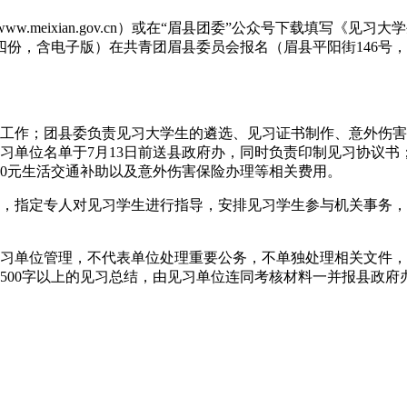
ww.meixian.gov.cn）或在“眉县团委”公众号下载填写
份，含电子版）在共青团眉县委员会报名（眉县平阳街146号
作；团县委负责见习大学生的遴选、见习证书制作、意外伤害
见习单位名单于7月13日前送县政府办，同时负责印制见习协议
00元生活交通补助以及意外伤害保险办理等相关费用。
指定专人对见习学生进行指导，安排见习学生参与机关事务，
单位管理，不代表单位处理重要公务，不单独处理相关文件，
500字以上的见习总结，由见习单位连同考核材料一并报县政府