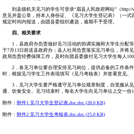
到县级机关见习的学生可登录“眉县人民政府网站”（http://w
意见并盖公章，持本人身份证、《见习大学生登记表》（一式四
规定时间内报送，由团县委组织遴选，逾期不予受理。
四、相关要求
1．县政府办负责做好见习活动的协调实施和大学生分配等工
于7月13日前送县政府办；县人社局负责落实见习单位，并将
政局负责经费保障工作，及时向团县委拨付见习大学生每人10
2．各见习单位要合理安排见习岗位，提供必备的工作条件，
时，根据见习学生工作表现填写《见习考核表》并签署意见。
3．见习大学生要严格遵守见习单位规章制度，自觉服从见习
通、饮食安全。见习结束时，每名大学生向见习单位上交一份1
附件：
附件1 见习大学生登记表.doc.doc (28.0 KB)
附件：
附件2 见习大学生考核表.doc.doc (25.0 KB)