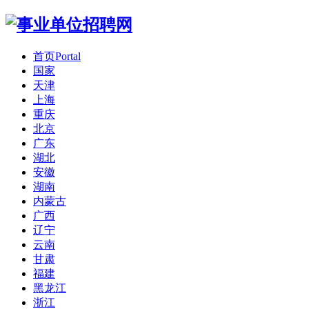
首页
Portal
国家
天津
上海
重庆
北京
广东
湖北
安徽
湖南
内蒙古
广西
辽宁
云南
甘肃
福建
黑龙江
浙江