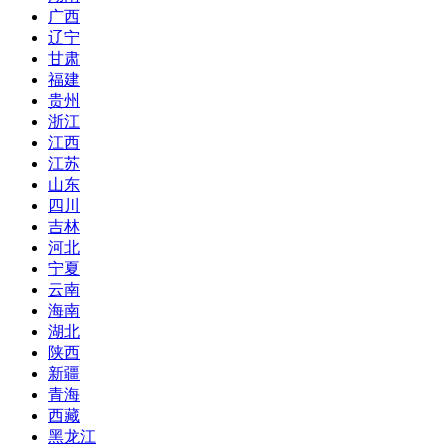
广西
辽宁
甘肃
福建
贵州
浙江
江西
江苏
山东
四川
吉林
河北
宁夏
云南
海南
湖北
陕西
新疆
青海
西藏
黑龙江