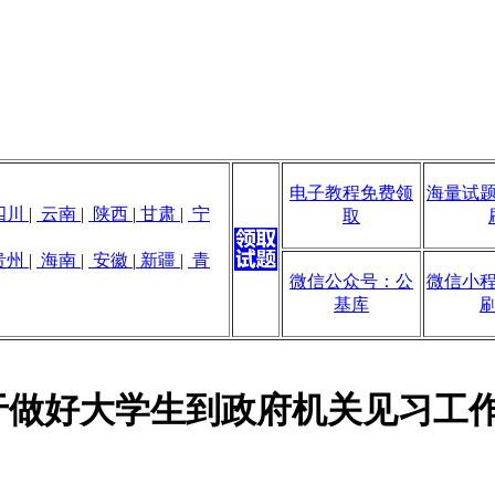
电子教程免费领
海量试
四川
|
云南
|
陕西
|
甘肃
|
宁
取
贵州
|
海南
|
安徽
|
新疆
|
青
微信公众号：公
微信小
基库
关于做好大学生到政府机关见习工