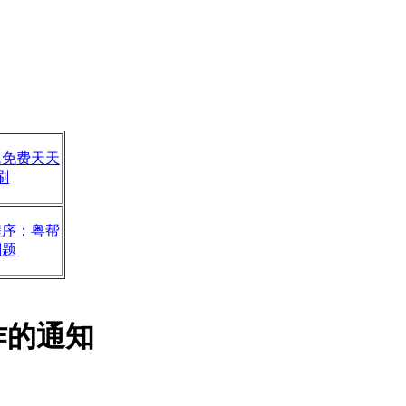
题免费天天
刷
程序：粤帮
刷题
作的通知