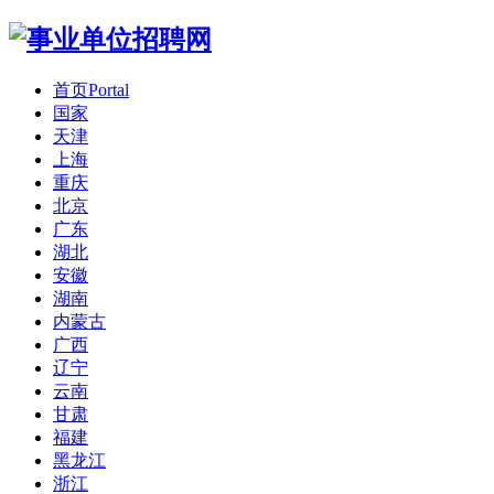
首页
Portal
国家
天津
上海
重庆
北京
广东
湖北
安徽
湖南
内蒙古
广西
辽宁
云南
甘肃
福建
黑龙江
浙江