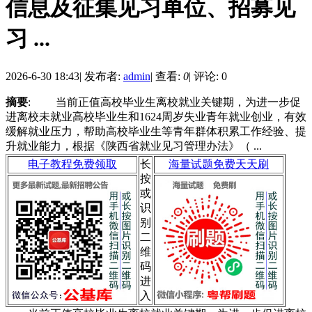
信息及征集见习单位、招募见
习 ...
2026-6-30 18:43
|
发布者:
admin
|
查看:
0
|
评论: 0
摘要
: 当前正值高校毕业生离校就业关键期，为进一步促
进离校未就业高校毕业生和1624周岁失业青年就业创业，有效
缓解就业压力，帮助高校毕业生等青年群体积累工作经验、提
升就业能力，根据《陕西省就业见习管理办法》（ ...
电子教程免费领取
长
海量试题免费天天刷
按
或
识
别
二
维
码
进
入