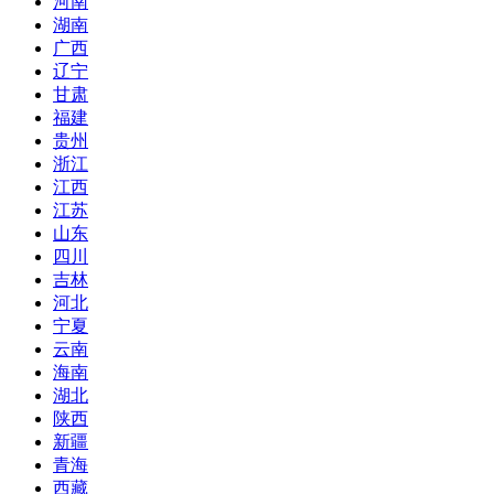
河南
湖南
广西
辽宁
甘肃
福建
贵州
浙江
江西
江苏
山东
四川
吉林
河北
宁夏
云南
海南
湖北
陕西
新疆
青海
西藏