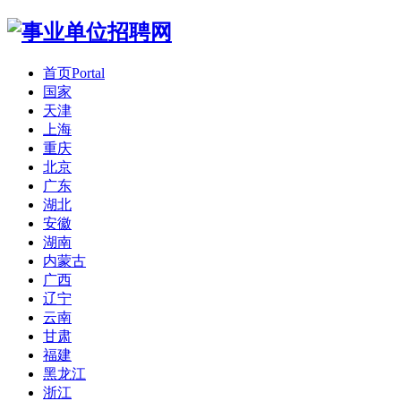
首页
Portal
国家
天津
上海
重庆
北京
广东
湖北
安徽
湖南
内蒙古
广西
辽宁
云南
甘肃
福建
黑龙江
浙江