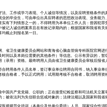
法、工作或学习表现、个人诚信等情况，以及应聘资格条件的真
就业的毕业生，可由单位出具应聘者的思想政治表现、业务能力
查实有下列情形之一的，不得聘用为本单位工作人员：曾因犯罪
中被记入诚信档案库且在有效记录期内的；根据国家和我省有关
算均截止到报名第一日。
省卫生健康委员会网站和青海省心脑血管病专科医院官网进行
及时间以及本岗位需要的其他条件）等信息。公示有异议的，暂
用（录用）资格。最终聘用人员由省卫生健康委员会审核后报省
合聘用条件人员名单，签订事业单位聘用合同书，纳入事业单位
考核合格者，予以正式聘用；试用期考核不合格者，取消聘用资
中国共产党党籍、公职的；正在接受纪检监察和司法机关立案审
的；被依法列为失信联合惩戒对象的；法律法规以及国家和我省
医师规范化培训（本单位及外单位委培）人员、国家综合性消防