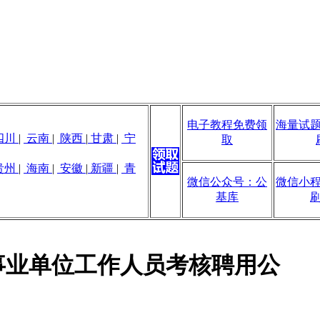
电子教程免费领
海量试
四川
|
云南
|
陕西
|
甘肃
|
宁
取
贵州
|
海南
|
安徽
|
新疆
|
青
微信公众号：公
微信小
基库
聘事业单位工作人员考核聘用公