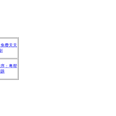
题免费天天
刷
程序：粤帮
刷题