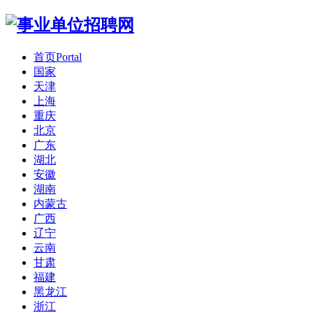
首页
Portal
国家
天津
上海
重庆
北京
广东
湖北
安徽
湖南
内蒙古
广西
辽宁
云南
甘肃
福建
黑龙江
浙江