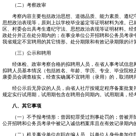
（二）考察政审
考察内容主要包括政治思想、道德品质、能力素质、遵纪守
思想政治表现等，原则上以学校毕业鉴定等证明材料为准。已
区、村委会出具考生遵纪守法、思想政治表现等证明材料。经
政处分并正在处分期内的；在事业单位公开招聘和公务员考录
我省规定不宜聘用的其它情形。处分期限和有效记录期限的计
（三）公示和聘用
经体检、政审考察合格的拟聘用人员，在省人事考试信息网、
拟聘人员基本情况（包括姓名、年龄、学历、专业、毕业院校
康委员会调查核实，经查实确属不宜聘用（录用）的，取消聘
经公示后无异议的人员，由省人社厅按规定程序备案批复符
规定实行试用期，试用期包含在聘用合同期内。试用期满，经
八、其它事项
（一）不予报考情形：曾因犯罪受过刑事处罚的；曾被开除
公开招聘和公务员考录中被记入诚信档案库且在有效记录期内
（二）机关事业单位在职在编人员、以单位人身份参加住院