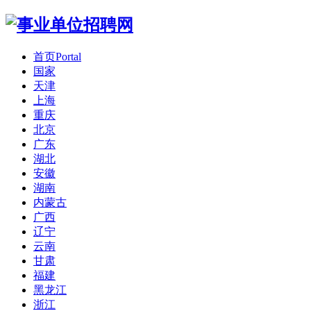
首页
Portal
国家
天津
上海
重庆
北京
广东
湖北
安徽
湖南
内蒙古
广西
辽宁
云南
甘肃
福建
黑龙江
浙江