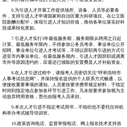
6.为引进人才开展工作提供场所、设备、人员等必要条
件，支持引进人才申请国家和自治区重大科研项目。在公立医
院薪酬分配中，体现引进人才知识价值，推动各单位落实好科
技成果转化奖励。
7.引进人才实行3年最低服务期，服务期限从聘用之日起
计算。最低服务年限内，不得参加公务员考录、事业单位公开
招聘、事业单位引进人才考试等，不得以辞职再引进的方式引
进至市内事业单位。在最低服务期内，引进人才因辞职或调离
市外等原因违约的，应退还已领取的安置费及人才补贴资金。
8.在人才引进过程中，请报考人员密切关注“呼和浩特市
人事考试信息网”，并保持报名提供的个人联系方式畅通，以
便接收重要事项的通知。人员要按要求携带规定材料，于指定
时间到指定地点参加各环节引进工作。凡未按要求参加视为主
动放弃聘用资格，责任由报考人员承担。
9.本次人才引进不指定考试用书，不组织也不委托任何机
构举办考试辅导培训班。
10.政策咨询电话、监督举报电话、网上报名技术支持咨