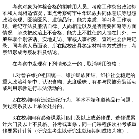
考察对象为体检合格的拟聘用人员。考察工作突出政治标
准和人岗相适情况，重点考察铸牢中华民族共同体意识等思想
政治表现、医德医风、道德品行、能力素质、学习和工作表
现、遵纪守法及廉洁自律、人岗相适以及是否需要回避等方面
情况。坚决把政治上不合格、能力上不胜任的人挡在门外。一
般采取个别谈话、实地走访、审核人事档案、查询社会信用记
录、同考察人员面谈、所在院校出具鉴定材料等方式进行，考
察组形成考察材料及结论。
在考察中发现有下列情形之一的，取消聘用资格：
1.对曾在维护祖国统一、维护民族团结、维护社会稳定的
重大政治斗争中，认识含糊、态度暧昧，有参与民族分裂活动
或利用宗教进行非法活动的。
2.在校期间有违法违纪行为、学术不端和道德品行问题，
受过院系及以上单位处分的。
3.在校期间有必修课累计四门及以上或必修课、选修课累
计六门及以上不及格、补考或重修，同一门课程多次补考或重
修要累计计算（研究生考生以研究生就读期间成绩为准）。