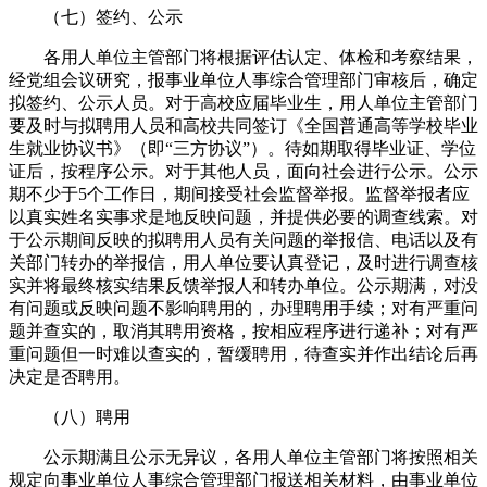
（七）签约、公示
各用人单位主管部门将根据评估认定、体检和考察结果，
经党组会议研究，报事业单位人事综合管理部门审核后，确定
拟签约、公示人员。对于高校应届毕业生，用人单位主管部门
要及时与拟聘用人员和高校共同签订《全国普通高等学校毕业
生就业协议书》（即“三方协议”）。待如期取得毕业证、学位
证后，按程序公示。对于其他人员，面向社会进行公示。公示
期不少于5个工作日，期间接受社会监督举报。监督举报者应
以真实姓名实事求是地反映问题，并提供必要的调查线索。对
于公示期间反映的拟聘用人员有关问题的举报信、电话以及有
关部门转办的举报信，用人单位要认真登记，及时进行调查核
实并将最终核实结果反馈举报人和转办单位。公示期满，对没
有问题或反映问题不影响聘用的，办理聘用手续；对有严重问
题并查实的，取消其聘用资格，按相应程序进行递补；对有严
重问题但一时难以查实的，暂缓聘用，待查实并作出结论后再
决定是否聘用。
（八）聘用
公示期满且公示无异议，各用人单位主管部门将按照相关
规定向事业单位人事综合管理部门报送相关材料，由事业单位