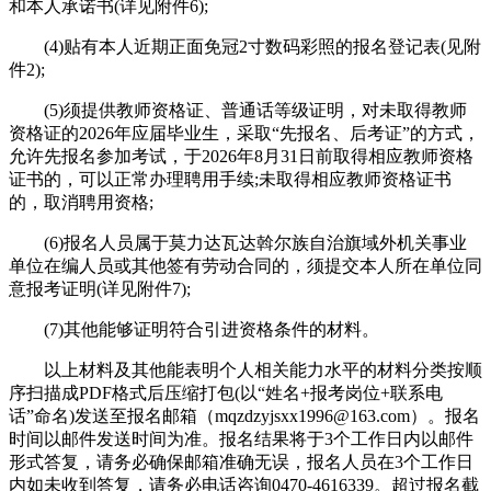
和本人承诺书(详见附件6);
(4)贴有本人近期正面免冠2寸数码彩照的报名登记表(见附
件2);
(5)须提供教师资格证、普通话等级证明，对未取得教师
资格证的2026年应届毕业生，采取“先报名、后考证”的方式，
允许先报名参加考试，于2026年8月31日前取得相应教师资格
证书的，可以正常办理聘用手续;未取得相应教师资格证书
的，取消聘用资格;
(6)报名人员属于莫力达瓦达斡尔族自治旗域外机关事业
单位在编人员或其他签有劳动合同的，须提交本人所在单位同
意报考证明(详见附件7);
(7)其他能够证明符合引进资格条件的材料。
以上材料及其他能表明个人相关能力水平的材料分类按顺
序扫描成PDF格式后压缩打包(以“姓名+报考岗位+联系电
话”命名)发送至报名邮箱（mqzdzyjsxx1996@163.com）。报名
时间以邮件发送时间为准。报名结果将于3个工作日内以邮件
形式答复，请务必确保邮箱准确无误，报名人员在3个工作日
内如未收到答复，请务必电话咨询0470-4616339。超过报名截