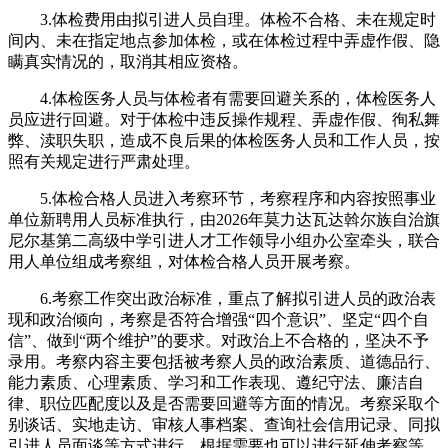
3.体检费用由拟引进人员自理。体检不合格、未在规定时
间内、未在指定地点参加体检，或在体检过程中弄虚作假、隐
瞒真实情况的，取消其相应资格。
4.体检医务人员与体检者有需要回避关系的，体检医务人
员应进行回避。对于体检中违反操作规程、弄虚作假、徇私舞
弊、渎职失职，造成不良后果的体检医务人员和工作人员，按
照有关规定进行严肃处理。
5.体检合格人员进入考察环节，考察程序和内容按照事业
单位新聘用人员标准执行，由2026年莫力达瓦达斡尔族自治旗
尼尔基第二高级中学引进人才工作领导小组办公室牵头，联合
用人单位组成考察组，对体检合格人员开展考察。
6.考察工作突出政治标准，重点了解拟引进人员的政治表
现和政治倾向，考察是否符合增强“四个意识”、坚定“四个自
信”、做到“两个维护”的要求。对政治上不合格的，坚决不予
录用。考察内容主要包括被考察人员的政治素质、道德品行、
能力素质、心理素质、学习和工作表现、遵纪守法、廉洁自
律、职位匹配度以及是否需要回避等方面的情况。考察采取个
别谈话、实地走访、审核人事档案、查询社会信用记录、同拟
引进人员面谈等方式进行，根据需要也可以进行延伸考察等，