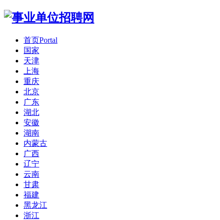
首页
Portal
国家
天津
上海
重庆
北京
广东
湖北
安徽
湖南
内蒙古
广西
辽宁
云南
甘肃
福建
黑龙江
浙江