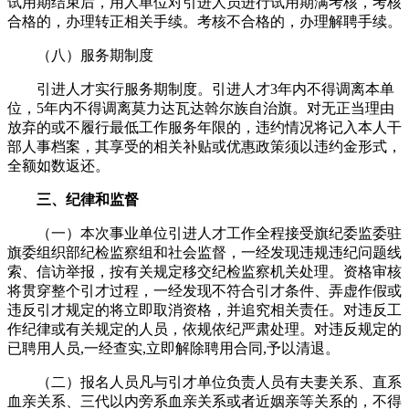
试用期结束后，用人单位对引进人员进行试用期满考核，考核
合格的，办理转正相关手续。考核不合格的，办理解聘手续。
（八）服务期制度
引进人才实行服务期制度。引进人才3年内不得调离本单
位，5年内不得调离莫力达瓦达斡尔族自治旗。对无正当理由
放弃的或不履行最低工作服务年限的，违约情况将记入本人干
部人事档案，其享受的相关补贴或优惠政策须以违约金形式，
全额如数返还。
三、纪律和监督
（一）本次事业单位引进人才工作全程接受旗纪委监委驻
旗委组织部纪检监察组和社会监督，一经发现违规违纪问题线
索、信访举报，按有关规定移交纪检监察机关处理。资格审核
将贯穿整个引才过程，一经发现不符合引才条件、弄虚作假或
违反引才规定的将立即取消资格，并追究相关责任。对违反工
作纪律或有关规定的人员，依规依纪严肃处理。对违反规定的
已聘用人员,一经查实,立即解除聘用合同,予以清退。
（二）报名人员凡与引才单位负责人员有夫妻关系、直系
血亲关系、三代以内旁系血亲关系或者近姻亲等关系的，不得