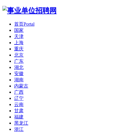
首页
Portal
国家
天津
上海
重庆
北京
广东
湖北
安徽
湖南
内蒙古
广西
辽宁
云南
甘肃
福建
黑龙江
浙江