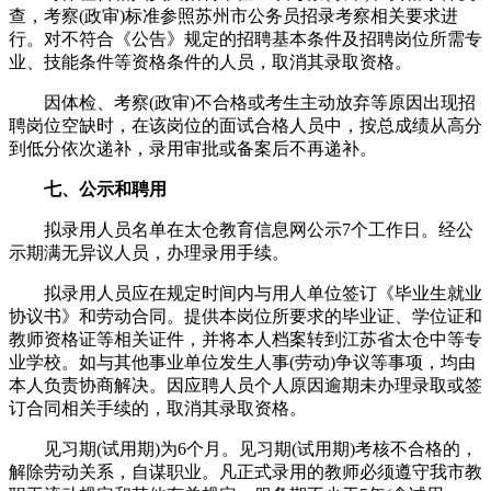
查，考察(政审)标准参照苏州市公务员招录考察相关要求进
行。对不符合《公告》规定的招聘基本条件及招聘岗位所需专
业、技能条件等资格条件的人员，取消其录取资格。
因体检、考察(政审)不合格或考生主动放弃等原因出现招
聘岗位空缺时，在该岗位的面试合格人员中，按总成绩从高分
到低分依次递补，录用审批或备案后不再递补。
七、公示和聘用
拟录用人员名单在太仓教育信息网公示7个工作日。经公
示期满无异议人员，办理录用手续。
拟录用人员应在规定时间内与用人单位签订《毕业生就业
协议书》和劳动合同。提供本岗位所要求的毕业证、学位证和
教师资格证等相关证件，并将本人档案转到江苏省太仓中等专
业学校。如与其他事业单位发生人事(劳动)争议等事项，均由
本人负责协商解决。因应聘人员个人原因逾期未办理录取或签
订合同相关手续的，取消其录取资格。
见习期(试用期)为6个月。见习期(试用期)考核不合格的，
解除劳动关系，自谋职业。凡正式录用的教师必须遵守我市教