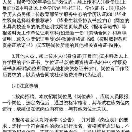
人员，报考“2026年毕业生”岗位的，须上传本人⑴身份证(正
反面);⑵本科及以上各学段的毕业证书、学位证书，国(境)外
学历人员另须上传教育部留学服务中心的学历认证;⑶《毕业
生双向选择就业推荐表》《毕业生就业协议书(空白)》(网签的
出具高校盖章的纸质证明或网签页截屏)及《报考承诺书》等
报名时无工作单位证明材料(如最新一份《劳动合同》和离职
证明，或失业登记证明等);⑷教师资格证书或《按时取得教师
资格证承诺书》;⑸应聘岗位所需的其他相关资格证书(件)。
3.其他人员，须上传本人⑴身份证(正反面);⑵本科及以上
各学段的毕业证书、学位证书;⑶教师资格证书;⑷中小学职称
证书;⑸应聘岗位所需的其他相关资格证书(件)。岗位有工作经
历要求的，以劳动合同或社保缴费清单代为证明。
(四)注意事项
1.按岗招聘。本次招聘岗位见《岗位表》。应聘人员限报
一个岗位，选定岗位后，通过资格审核者，其考试在该岗位内
进行，成绩仅在该岗位内有效，与其他岗位无关联。
2.报考者应认真阅读本《公告》，并对照《岗位表》的要
求，选择一个符合条件的岗位进行报名。资格初审通过后，不