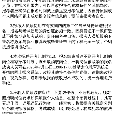
得更改报名信息，不能改报其他岗位。未通过资格初审的报考
人员，在报名期限内，可以再改报符合资格条件的其他岗位。
报考者应确保在报名时间截止前提交报考信息，因自身原因或
个人网络问题未成功提交报考信息的，责任由报考者自负。
3.报考人员须使用在有效期内的第二代居民身份证进行报
名，报名与考试使用的身份证必须一致。因身份证不一致而造
成不能如期参加考试的，责任由考生自负。报考人员填报的专
业名称必须与就业推荐表或毕业证书上的字样完全一致，否则
按虚假填报处理。
4.本次招聘开考比例为1:3。报名结束后达不到开考比例的
岗位核减招考计划，直至取消该岗位。应聘岗位被取消的报名
成功人员可在2026年7月15日13:00-17:00登录太仓教育系统公
开招聘网上报名系统，改报其他符合条件的岗位。逾期未改报
的，视为放弃。逾期未改报的或改报不成功的，统一办理退费
手续。
5.应聘人员须诚信应聘，不弄虚作假、不违规违纪，须对
照招聘岗位要求如实填报个人信息。在整个招聘过程中，凡有
弄虚作假、违规违纪行为者，一经查实，将根据有关规定分别
给予取消报考资格、考试成绩、聘用等处理，构成犯罪的依法
追究刑事责任。