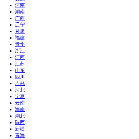
河南
湖南
广西
辽宁
甘肃
福建
贵州
浙江
江西
江苏
山东
四川
吉林
河北
宁夏
云南
海南
湖北
陕西
新疆
青海