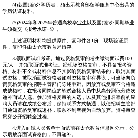
(4)获国(境)外学历者，须出示教育部留学服务中心出具的
学历认证材料。
(5)2024年和2025年普通高校毕业生以及国(境)外同期毕业
生须提交《报考承诺书》。
上述证明材料均提供原件、复印件各1份，现场验证原
件，复印件由太仓市教育局留存。
3.领取面试准考证。通过资格复审的考生缴纳面试费100
元/人，并领取面试准考证。经现场资格复审，不具备报考资
格、材料不全或材料信息不实影响资格复审结果的，取消其面
试资格，被取消面试资格者如对资格复审有异议，可当场向负
责资格复审的招聘主管部门陈述申辩。因放弃或复审不合格造
成缺额时，在报考同岗位的笔试合格人员中从高分到低分依次
递补面试人选。参加资格复审的人选，以及其他排名靠前的应
聘人员请在成绩公布后，保持联系方式畅通，以便招聘主管部
门通知资格复审或递补，联系不到者视为自动放弃。资格审查
贯穿公开招聘全过程。
4.进入面试人员名单于面试前在太仓教育信息网公示，公
示后放弃面试资格的，不再递补。