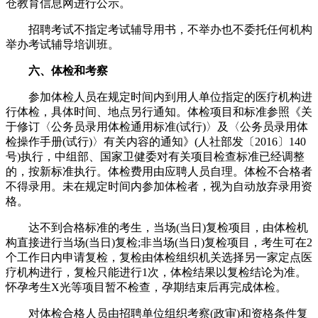
仓教育信息网进行公示。
招聘考试不指定考试辅导用书，不举办也不委托任何机构
举办考试辅导培训班。
六、体检和考察
参加体检人员在规定时间内到用人单位指定的医疗机构进
行体检，具体时间、地点另行通知。体检项目和标准参照《关
于修订〈公务员录用体检通用标准(试行)〉及〈公务员录用体
检操作手册(试行)〉有关内容的通知》(人社部发〔2016〕140
号)执行，中组部、国家卫健委对有关项目检查标准已经调整
的，按新标准执行。体检费用由应聘人员自理。体检不合格者
不得录用。未在规定时间内参加体检者，视为自动放弃录用资
格。
达不到合格标准的考生，当场(当日)复检项目，由体检机
构直接进行当场(当日)复检;非当场(当日)复检项目，考生可在2
个工作日内申请复检，复检由体检组织机关选择另一家定点医
疗机构进行，复检只能进行1次，体检结果以复检结论为准。
怀孕考生X光等项目暂不检查，孕期结束后再完成体检。
对体检合格人员由招聘单位组织考察(政审)和资格条件复