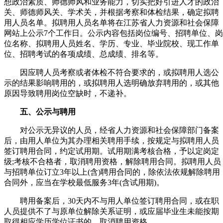
想政治素质、师德师风和业务能力，切实把好引进人才的政治
关、师德师风关、学术关，并根据考察和体检结果，确定拟聘
用人员名单。拟聘用人员名单将在江苏省人力资源和社会保障
网站上公示7个工作日。公示内容包括岗位编号、招聘单位、岗
位名称、拟聘用人员姓名、学历、专业、毕业院校、现工作单
位、招聘考试的各项成绩、总成绩、排名等。
因应聘人员考察或者体检不符合要求的，或拟聘用人选公
示的结果影响聘用的，或拟聘用人选明确放弃聘用的，或其他
原因导致聘用岗位空缺时，不递补。
五、公示与聘用
对公示无异议的人员，经省人力资源和社会保障部门备案
后，由用人单位为其办理相关聘用手续，按规定与拟聘用人员
签订聘用合同，约定试用期。试用期满考核合格，予以定岗定
级;考核不合格者，取消聘用资格，解除聘用合同。拟聘用人员
与招聘单位订立3年以上(含)聘用合同的，除依法依规解除聘用
合同外，应当在学校最低服务3年(含试用期)。
聘用备案后，30天内不与用人单位签订聘用合同，或在职
人员提供不了与原单位解除关系证明，或应届毕业生未能按期
取得相应学历学位证书的，取消聘用资格。