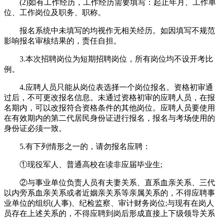
(2)如有工作经历，工作经历需要填写：起止年月、工作单
位、工作岗位及职务、职称。
报名系统中未填写的均视作无相关经历。如因填写不规范
影响报名审核结果的，责任自担。
3.本次招聘岗位为短期招聘岗位，所有岗位均不设开考比
例。
4.应聘人员只能从岗位表选择一个岗位报名。资格初审通
过后，不可更改报名信息。未通过资格初审的应聘人员，在报
名期内，可以改报符合资格条件的其他岗位。应聘人员要使用
在有效期内的第二代居民身份证进行报名，报名与考场使用的
身份证必须一致。
5.有下列情形之一的，请勿报名应聘：
①现役军人、普通高校在读非应届毕业生;
②与事业单位负责人员有夫妻关系、直系血亲关系、三代
以内旁系血亲关系或者近姻亲关系等亲属关系的，不得应聘事
业单位的组织(人事)、纪检监察、审计财务岗位;与现有在岗人
员存在上述关系的，不得应聘到岗后形成直接上下级领导关系