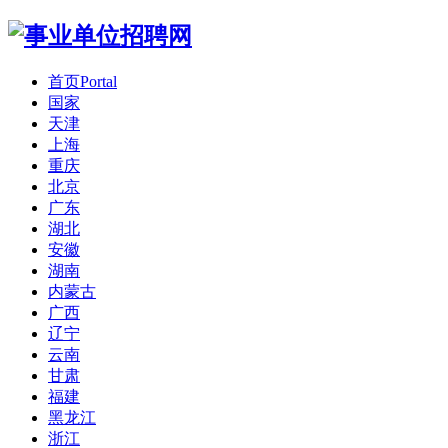
首页
Portal
国家
天津
上海
重庆
北京
广东
湖北
安徽
湖南
内蒙古
广西
辽宁
云南
甘肃
福建
黑龙江
浙江