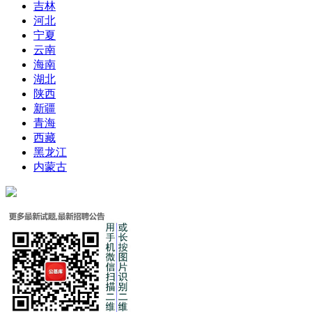
吉林
河北
宁夏
云南
海南
湖北
陕西
新疆
青海
西藏
黑龙江
内蒙古