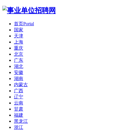
首页
Portal
国家
天津
上海
重庆
北京
广东
湖北
安徽
湖南
内蒙古
广西
辽宁
云南
甘肃
福建
黑龙江
浙江