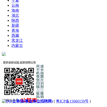
宁夏
云南
海南
湖北
陕西
新疆
青海
西藏
黑龙江
内蒙古
|
公单招(事业单位招聘网)
(
粤ICP备15060159号
)