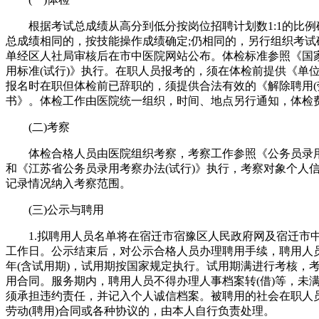
根据考试总成绩从高分到低分按岗位招聘计划数1:1的比例
总成绩相同的，按技能操作成绩确定;仍相同的，另行组织考试
单经区人社局审核后在市中医院网站公布。体检标准参照《国
用标准(试行)》执行。在职人员报考的，须在体检前提供《单
报名时在职但体检前已辞职的，须提供合法有效的《解除聘用(
书》。体检工作由医院统一组织，时间、地点另行通知，体检
(二)考察
体检合格人员由医院组织考察，考察工作参照《公务员录用考
和《江苏省公务员录用考察办法(试行)》执行，考察对象个人
记录情况纳入考察范围。
(三)公示与聘用
1.拟聘用人员名单将在宿迁市宿豫区人民政府网及宿迁市中
工作日。公示结束后，对公示合格人员办理聘用手续，聘用人
年(含试用期)，试用期按国家规定执行。试用期满进行考核，
用合同。服务期内，聘用人员不得办理人事档案转(借)等，未
须承担违约责任，并记入个人诚信档案。被聘用的社会在职人
劳动(聘用)合同或各种协议的，由本人自行负责处理。