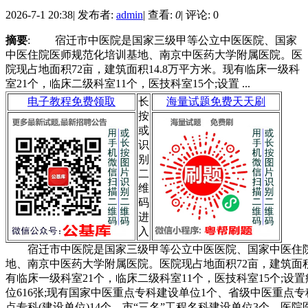
2026-7-1 20:38
|
发布者:
admin
|
查看:
0
|
评论: 0
摘要
: 宿迁市中医院是国家三级甲等公立中医医院、国家
中医住院医师规范化培训基地、南京中医药大学附属医院。医
院现占地面积72亩，建筑面积14.8万平方米。现有临床一级科
室21个，临床二级科室11个，医技科室15个;设置 ...
电子教程免费领取
长
海量试题免费天天刷
按
或
识
别
二
维
码
进
入
宿迁市中医院是国家三级甲等公立中医医院、国家中医住
地、南京中医药大学附属医院。医院现占地面积72亩，建筑面积1
有临床一级科室21个，临床二级科室11个，医技科室15个;设置
位616张;现有国家中医重点专科建设单位1个、省级中医重点专
点专科(建设单位)14个、市“三名”工程名科建设单位3个。医