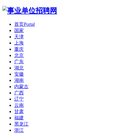
首页
Portal
国家
天津
上海
重庆
北京
广东
湖北
安徽
湖南
内蒙古
广西
辽宁
云南
甘肃
福建
黑龙江
浙江