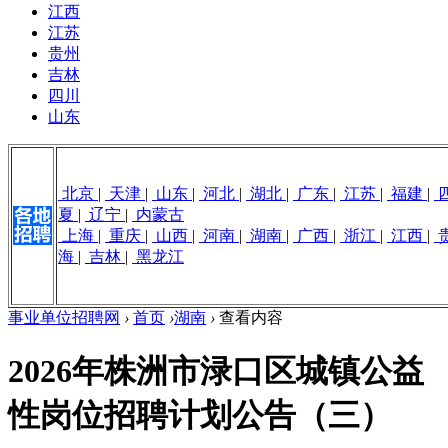
江西
江苏
贵州
吉林
四川
山东
北京
|
天津
|
山东
|
河北
|
湖北
|
广东
|
江苏
|
福建
|
夏
|
辽宁
|
内蒙古
上海
|
重庆
|
山西
|
河南
|
湖南
|
广西
|
浙江
|
江西
|
海
|
吉林
|
黑龙江
事业单位招聘网
›
首页
›
湖南
›
查看内容
2026年株洲市渌口区城镇公益
性岗位招聘计划公告（三）