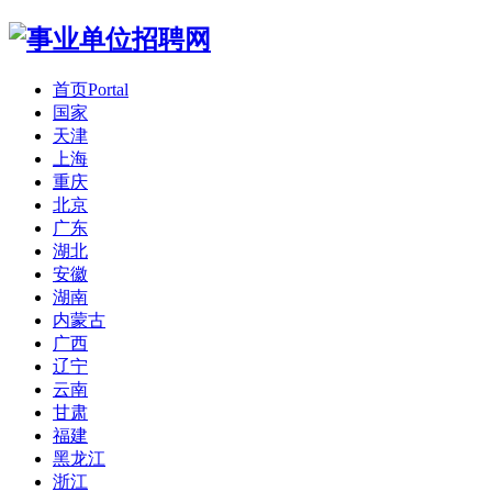
首页
Portal
国家
天津
上海
重庆
北京
广东
湖北
安徽
湖南
内蒙古
广西
辽宁
云南
甘肃
福建
黑龙江
浙江