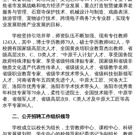
焦省市发展战略和地方经济产业发展，重点打造智慧健康养老
服务与管理、石窟寺保护技术、机械设计与制造、戏曲表演、
旅游管理、宠物诊疗技术、跨境电子商务7大专业群，实现专
业发展助推产业发展的目标。
学校坚持引培并举，师资队伍不断加强。现有专任教师
1243人，其中，博士学历教师79人，硕士学历教师682人，学
校拥有国家级高层次人才、全国黄炎培职业教育杰出教师、省
级高层次B、C、D类人才、“中原千人计划”人才、享受国务院
政府特殊津贴专家、享受省级特殊津贴专家、国家级和省级非
物质文化遗产代表性传承人、省级拔尖人才、省级教学名师、
省级职业教育专家、省级学术技术带头人、省级科技创新领军
人才、河南省青年五四奖先进个人、中原大工匠、河洛大工
匠、洛阳市优秀专家、洛阳市学术技术带头人、洛阳市优秀青
年科技专家等70余人，柔性引进院士、全国技术能手、中原学
者、省领军人才、省级高层次B、C类人才及中原大工匠等高
水平专家86人。
二、公开招聘工作组织领导
学校成立以校长为组长，主管教师中心、课程中心、科研
与发展规划部、学生中心的校领导和纪委书记为副组长，教师