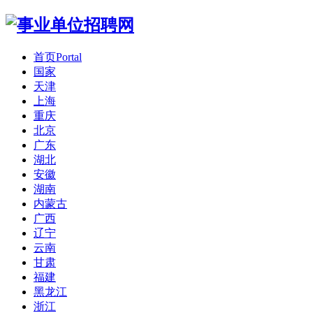
首页
Portal
国家
天津
上海
重庆
北京
广东
湖北
安徽
湖南
内蒙古
广西
辽宁
云南
甘肃
福建
黑龙江
浙江