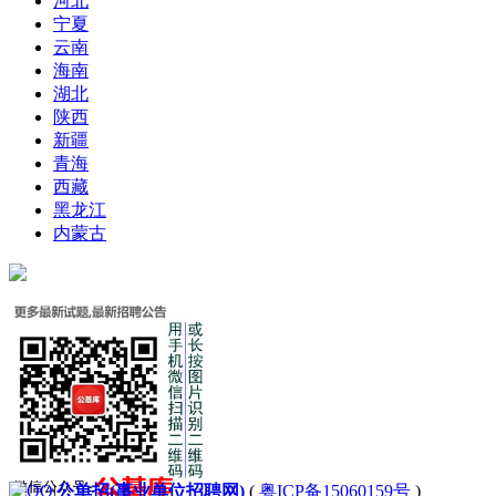
河北
宁夏
云南
海南
湖北
陕西
新疆
青海
西藏
黑龙江
内蒙古
|
公单招(事业单位招聘网)
(
粤ICP备15060159号
)