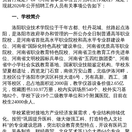
现就2026年公开招聘工作人员有关事项公告如下：
一、学校简介
洛阳职业技术学院位于千年古都、牡丹花城、丝路起点洛
阳，是洛阳市政府举办和管理的一所公办全日制普通高等职业
院校，是河南省首批高水平职业院校和高水平专业群建设单
位、河南省“国际化特色高校”建设单位、河南省优质高等职业
院校、河南省职业教育特色院校、河南省卫生教育工作先进单
位、河南省文明校园标兵单位、河南省“五四红旗团委”、河南
省中小学社会实践教育基地、国家职业技能鉴定机构。学校东
望夏都遗址，西览龙门石窟，南依万安山麓，北临伊洛河畔，
主校区位于洛阳市伊滨区科技大道6号，另有高新、西工、瀍
河等校区，总占地面积近2000亩，教学仪器设备价值2.65亿
元，馆藏图书110.97万册，校内实训场所540个、校外实习基
地82个。学校下设19个二级教学单位和3个附属医院。目前在
校生24000余人。
学校紧密对接地方产业经济发展需求，专业结构持续优
化。按照“巩固提升医科、做大做强工科、打造特色人文社
科”的专业建设思路，突出职业教育类型特点，开设有医药卫
生、装备制造、财经商贸、文化艺术等13个大类64个专业，聚