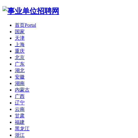
首页
Portal
国家
天津
上海
重庆
北京
广东
湖北
安徽
湖南
内蒙古
广西
辽宁
云南
甘肃
福建
黑龙江
浙江