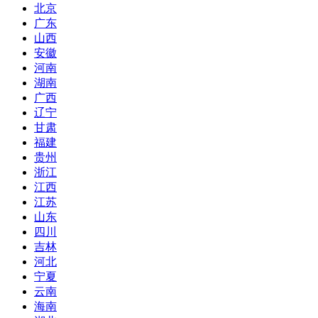
北京
广东
山西
安徽
河南
湖南
广西
辽宁
甘肃
福建
贵州
浙江
江西
江苏
山东
四川
吉林
河北
宁夏
云南
海南