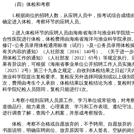
（四）体检和考察
1.根据岗位的招聘人数，从应聘人员中，按考试综合成绩由高
确定进入体检、考察环节的应聘人员。
2.进入体检环节的应聘人员由海南省海洋与渔业科学院统
合性医院进行体检，体检费用由海南省海洋与渔业科学院承担
修订<公务员录用体检通用标准（试行）>及<公务员录用体检
有关内容的通知》（人社部发〔2016〕140号）、《关于进一
用体检工作的通知》（人社部发〔2012〕65号）等规定执行
果有异议的，可根据《海南省事业单位公开招聘工作人员实施
〔2025〕2号）第三十九条之规定，自收到体检结果之日起7
渔业科学院提出复检要求。复检应另外选择同级别或以上级别
次，费用由考生个人承担，体检结果以复检结论为准，复检时
科学院纪检人员陪同，复检只能进行1次。
3.考察小组到应聘人员原工作、学习单位或常驻地，对考
道德品行、能力素质、心理素质、学习和工作表现、遵纪守法
进行调查了解，查阅个人档案，并形成考察报告。
体检、考察不合格或自愿放弃的，不予聘用。自愿放弃的
书面说明，明确应聘岗位、放弃原因等，本人签名。空缺的岗