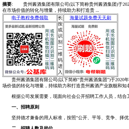
摘要
: 贵州酱酒集团有限公司(以下简称贵州酱酒集团)于20
在市场价值的转化与增量，持续助力和打造贵 ...
电子教程免费领取
长
海量试题免费天天刷
按
或
识
别
二
维
码
进
入
贵州酱酒集团有限公司(以下简称“贵州酱酒集团”)于2020
场价值的转化与增量，持续助力和打造贵州酱酒产业旗舰和知
根据公司发展需要，现面向社会公开招聘工作人员，结合工
一、招聘原则
坚持德才兼备的用人标准，按照“公开、平等、竞争、择优”
二、招聘人数及岗位