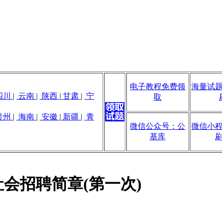
电子教程免费领
海量试
四川
|
云南
|
陕西
|
甘肃
|
宁
取
贵州
|
海南
|
安徽
|
新疆
|
青
微信公众号：公
微信小
基库
社会招聘简章(第一次)