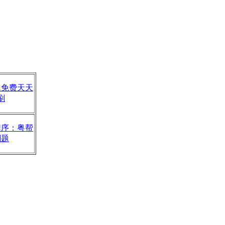
题免费天天
刷
程序：粤帮
刷题