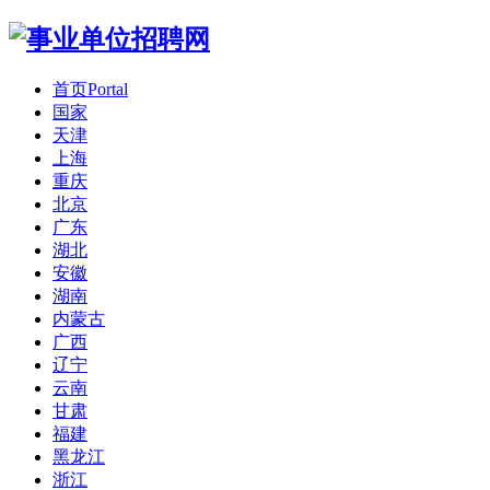
首页
Portal
国家
天津
上海
重庆
北京
广东
湖北
安徽
湖南
内蒙古
广西
辽宁
云南
甘肃
福建
黑龙江
浙江