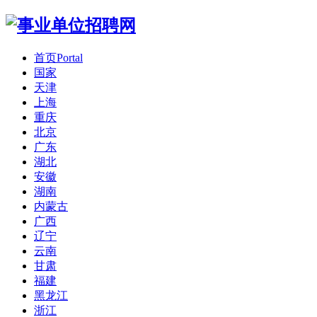
首页
Portal
国家
天津
上海
重庆
北京
广东
湖北
安徽
湖南
内蒙古
广西
辽宁
云南
甘肃
福建
黑龙江
浙江