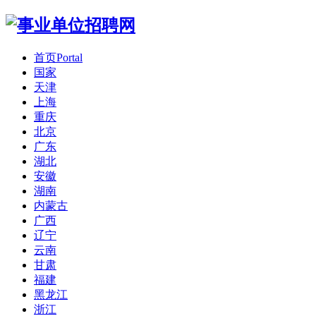
首页
Portal
国家
天津
上海
重庆
北京
广东
湖北
安徽
湖南
内蒙古
广西
辽宁
云南
甘肃
福建
黑龙江
浙江