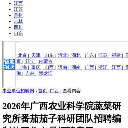
江西
江苏
贵州
吉林
四川
山东
北京
|
天津
|
山东
|
河北
|
湖北
|
广东
|
江苏
|
福建
|
夏
|
辽宁
|
内蒙古
上海
|
重庆
|
山西
|
河南
|
湖南
|
广西
|
浙江
|
江西
|
海
|
吉林
|
黑龙江
事业单位招聘网
›
首页
›
广西
›
查看内容
2026年广西农业科学院蔬菜研
究所番茄茄子科研团队招聘编