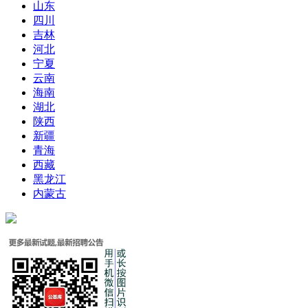
山东
四川
吉林
河北
宁夏
云南
海南
湖北
陕西
新疆
青海
西藏
黑龙江
内蒙古