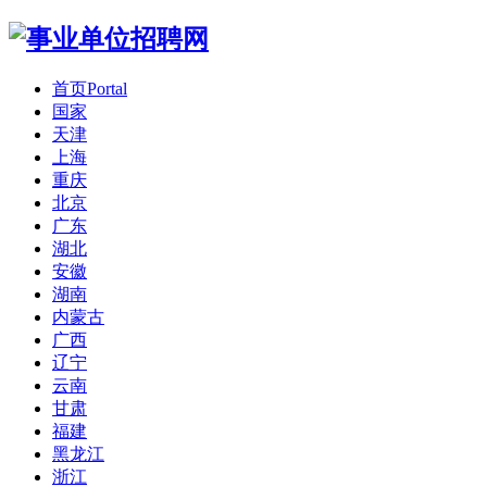
首页
Portal
国家
天津
上海
重庆
北京
广东
湖北
安徽
湖南
内蒙古
广西
辽宁
云南
甘肃
福建
黑龙江
浙江