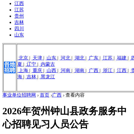
江西
江苏
贵州
吉林
四川
山东
北京
|
天津
|
山东
|
河北
|
湖北
|
广东
|
江苏
|
福建
|
夏
|
辽宁
|
内蒙古
上海
|
重庆
|
山西
|
河南
|
湖南
|
广西
|
浙江
|
江西
|
海
|
吉林
|
黑龙江
事业单位招聘网
›
首页
›
广西
›
查看内容
2026年贺州钟山县政务服务中
心招聘见习人员公告