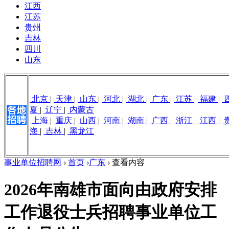
江西
江苏
贵州
吉林
四川
山东
北京
|
天津
|
山东
|
河北
|
湖北
|
广东
|
江苏
|
福建
|
夏
|
辽宁
|
内蒙古
上海
|
重庆
|
山西
|
河南
|
湖南
|
广西
|
浙江
|
江西
|
海
|
吉林
|
黑龙江
事业单位招聘网
›
首页
›
广东
›
查看内容
2026年南雄市面向由政府安排
工作退役士兵招聘事业单位工