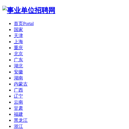
首页
Portal
国家
天津
上海
重庆
北京
广东
湖北
安徽
湖南
内蒙古
广西
辽宁
云南
甘肃
福建
黑龙江
浙江