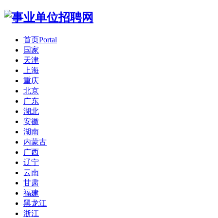
首页
Portal
国家
天津
上海
重庆
北京
广东
湖北
安徽
湖南
内蒙古
广西
辽宁
云南
甘肃
福建
黑龙江
浙江