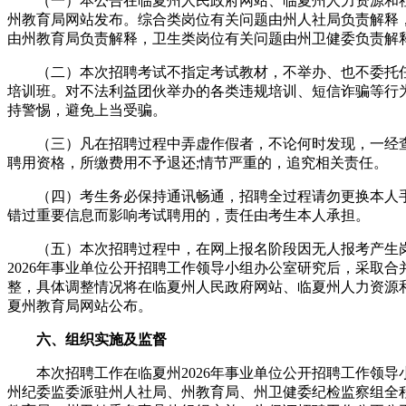
（一）本公告在临夏州人民政府网站、临夏州人力资源和社
州教育局网站发布。综合类岗位有关问题由州人社局负责解释
由州教育局负责解释，卫生类岗位有关问题由州卫健委负责解
（二）本次招聘考试不指定考试教材，不举办、也不委托任
培训班。对不法利益团伙举办的各类违规培训、短信诈骗等行
持警惕，避免上当受骗。
（三）凡在招聘过程中弄虚作假者，不论何时发现，一经查
聘用资格，所缴费用不予退还;情节严重的，追究相关责任。
（四）考生务必保持通讯畅通，招聘全过程请勿更换本人手
错过重要信息而影响考试聘用的，责任由考生本人承担。
（五）本次招聘过程中，在网上报名阶段因无人报考产生岗
2026年事业单位公开招聘工作领导小组办公室研究后，采取
整，具体调整情况将在临夏州人民政府网站、临夏州人力资源
夏州教育局网站公布。
六、组织实施及监督
本次招聘工作在临夏州2026年事业单位公开招聘工作领导
州纪委监委派驻州人社局、州教育局、州卫健委纪检监察组全