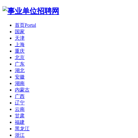
首页
Portal
国家
天津
上海
重庆
北京
广东
湖北
安徽
湖南
内蒙古
广西
辽宁
云南
甘肃
福建
黑龙江
浙江