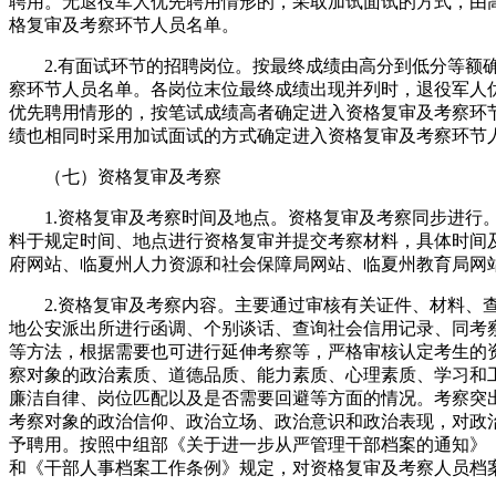
聘用。无退役军人优先聘用情形的，采取加试面试的方式，由
格复审及考察环节人员名单。
2.有面试环节的招聘岗位。按最终成绩由高分到低分等额
察环节人员名单。各岗位末位最终成绩出现并列时，退役军人
优先聘用情形的，按笔试成绩高者确定进入资格复审及考察环
绩也相同时采用加试面试的方式确定进入资格复审及考察环节
（七）资格复审及考察
1.资格复审及考察时间及地点。资格复审及考察同步进行
料于规定时间、地点进行资格复审并提交考察材料，具体时间
府网站、临夏州人力资源和社会保障局网站、临夏州教育局网
2.资格复审及考察内容。主要通过审核有关证件、材料、
地公安派出所进行函调、个别谈话、查询社会信用记录、同考
等方法，根据需要也可进行延伸考察等，严格审核认定考生的
察对象的政治素质、道德品质、能力素质、心理素质、学习和
廉洁自律、岗位匹配以及是否需要回避等方面的情况。考察突
考察对象的政治信仰、政治立场、政治意识和政治表现，对政
予聘用。按照中组部《关于进一步从严管理干部档案的通知》（中
和《干部人事档案工作条例》规定，对资格复审及考察人员档