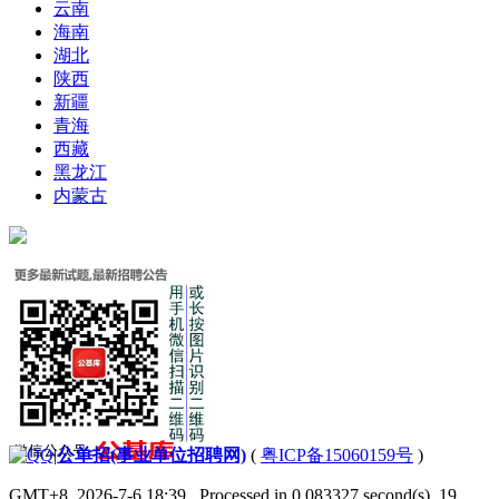
云南
海南
湖北
陕西
新疆
青海
西藏
黑龙江
内蒙古
|
公单招(事业单位招聘网)
(
粤ICP备15060159号
)
GMT+8, 2026-7-6 18:39
, Processed in 0.083327 second(s), 19