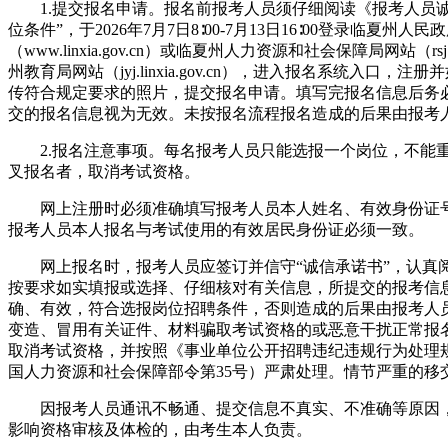
1.提交报名申请。报名前报考人员须仔细阅读《报考人员诚
位条件”，于2026年7月7日8∶00-7月13日16∶00登录临夏州人民
（www.linxia.gov.cn）或临夏州人力资源和社会保障局网站（rsj.li
州教育局网站（jyj.linxia.gov.cn），进入报名系统入口，
传符合规定要求的照片，提交报名申请。填写完报名信息后务
交的报名信息视为无效。未按报名流程报名造成的后果由报考
2.报名注意事项。每名报考人员只能选报一个岗位，不能
叉报名者，取消考试资格。
网上注册时必须准确填写报考人员本人姓名、有效身份证号
报考人员本人报名与考试使用的有效居民身份证必须一致。
网上报名时，报考人员应签订并信守“诚信承诺书”，认真
按要求如实填报或选择、仔细核对有关信息，所提交的报考信
确、有效，符合选报岗位招聘条件，否则造成的后果由报考人
变造、冒用有关证件、材料骗取考试资格的或恶意干扰正常报
取消考试资格，并按照《事业单位公开招聘违纪违规行为处理
国人力资源和社会保障部令第35号）严肃处理。情节严重的移
因报考人员通讯不畅通、提交信息不真实、不准确等原因，
影响资格审核及体检的，由考生本人负责。