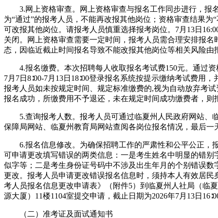
3.网上资格审查。网上资格审查与报名工作同步进行，报
为“通过”的报考人员，不能再改报其他岗位；资格审查结果为“
可改报其他岗位。请报考人员慎重选择报考岗位。7月13日16:
关闭。网上资格审查需要一定时间，报考人员需合理安排报名
态，因临近截止时间报名导致不能改报其他岗位等相关风险由
4.报名缴费。本次招聘每人收取报名考试费150元。通过资
7月7日8∶00-7月13日18∶00登录报名系统按提示缴纳考试费
报考人员如未按规定时间、规定标准缴费的,视为自动放弃考试
报名成功，所缴费用不予退还，未在规定时间成功缴费者，则
5.查询报考人数。报考人员可通过临夏州人民政府网站、
保障局网站、临夏州教育局网站查阅各岗位报名情况，最后一
6.报名信息修改。为确保招聘工作的严肃性和公平公正，
可申请更改填写错误的两类信息：一是考生姓名中明显的错别
似字等；二是考生身份证号码中不涉及出生年月的个别错误数
更改。报考人员申请更改错误报名信息时，须持本人有效居民
考人员报名信息更改申请表》（附件5）到临夏州人社局（临
源大厦）11楼1104室提交申请，截止日期为2026年7月13日16
（二）准考证及面试通知书