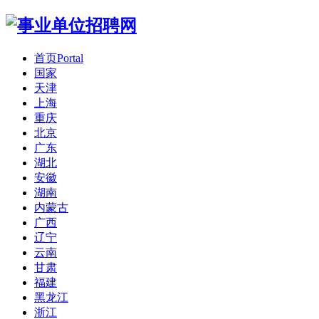
首页
Portal
国家
天津
上海
重庆
北京
广东
湖北
安徽
湖南
内蒙古
广西
辽宁
云南
甘肃
福建
黑龙江
浙江