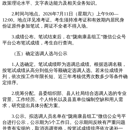
政策理论水平、文字表达能力及相关业务知识。
2.时间与地点。2026年7月11日（星期六）上午9:00—
12:00。地点详见准考证。考生须持准考证和有效期内居民身
份证原件参加笔试，两证不全者不得入场。
3.成绩公布。笔试结束后，在“陇南康县组工”微信公众号
平台公布笔试成绩，考生自行查询。
（五）确定选调人选与公示
1.人选确定。笔试成绩即为选调总成绩。根据选调名额，
按笔试成绩从高分到低分等额确定选调人选。若末位成绩并
列，依次按工作年限长短、近三年考核优秀次数多少等条件确
定排序。
2.统筹分配。县委组织部、县人社局结合选调人选的专业
背景、工作经历、个人特长以及县直单位编制空缺和用人需
求，研究提出具体分配方案。
3.公示。拟选调人员名单在“陇南康县组工”微信公众号平
台进行公示，公示期为5个工作日。公示期间反映有严重问题
并查有实据的，取消选调资格，按笔试成绩排序依次递补一