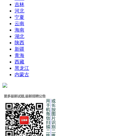
吉林
河北
宁夏
云南
海南
湖北
陕西
新疆
青海
西藏
黑龙江
内蒙古