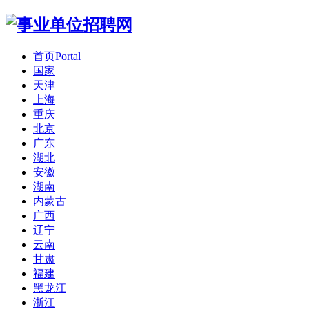
首页
Portal
国家
天津
上海
重庆
北京
广东
湖北
安徽
湖南
内蒙古
广西
辽宁
云南
甘肃
福建
黑龙江
浙江