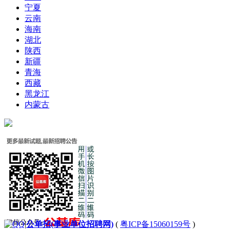
宁夏
云南
海南
湖北
陕西
新疆
青海
西藏
黑龙江
内蒙古
|
公单招(事业单位招聘网)
(
粤ICP备15060159号
)