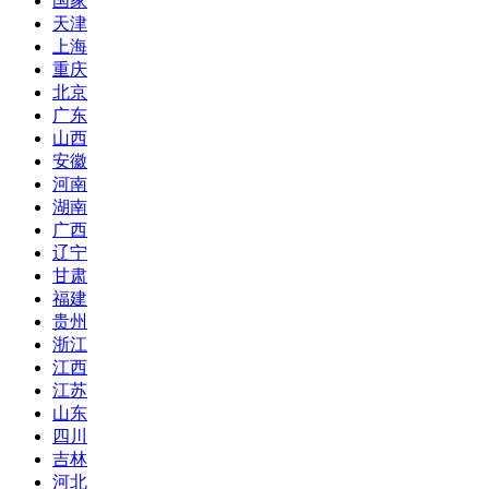
国家
天津
上海
重庆
北京
广东
山西
安徽
河南
湖南
广西
辽宁
甘肃
福建
贵州
浙江
江西
江苏
山东
四川
吉林
河北