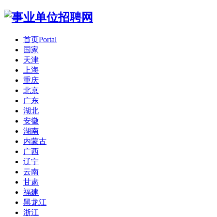
首页
Portal
国家
天津
上海
重庆
北京
广东
湖北
安徽
湖南
内蒙古
广西
辽宁
云南
甘肃
福建
黑龙江
浙江