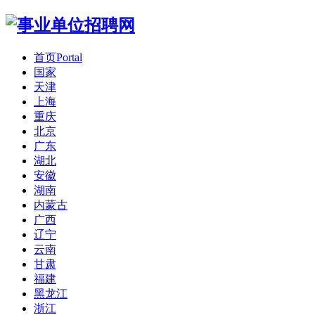
首页
Portal
国家
天津
上海
重庆
北京
广东
湖北
安徽
湖南
内蒙古
广西
辽宁
云南
甘肃
福建
黑龙江
浙江