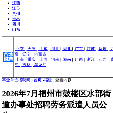
江西
江苏
贵州
吉林
四川
山东
北京
|
天津
|
山东
|
河北
|
湖北
|
广东
|
江苏
|
福建
|
夏
|
辽宁
|
内蒙古
上海
|
重庆
|
山西
|
河南
|
湖南
|
广西
|
浙江
|
江西
|
海
|
吉林
|
黑龙江
事业单位招聘网
›
首页
›
福建
›
查看内容
2026年7月福州市鼓楼区水部街
道办事处招聘劳务派遣人员公