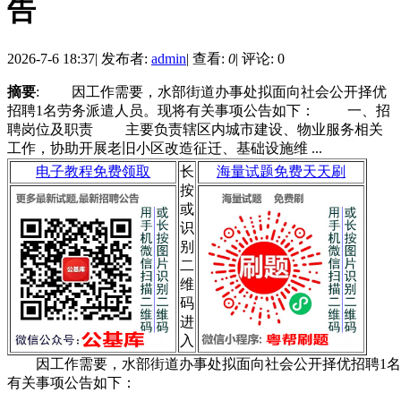
告
2026-7-6 18:37
|
发布者:
admin
|
查看:
0
|
评论: 0
摘要
: 因工作需要，水部街道办事处拟面向社会公开择优
招聘1名劳务派遣人员。现将有关事项公告如下： 一、招
聘岗位及职责 主要负责辖区内城市建设、物业服务相关
工作，协助开展老旧小区改造征迁、基础设施维 ...
电子教程免费领取
长
海量试题免费天天刷
按
或
识
别
二
维
码
进
入
因工作需要，水部街道办事处拟面向社会公开择优招聘1名
有关事项公告如下：