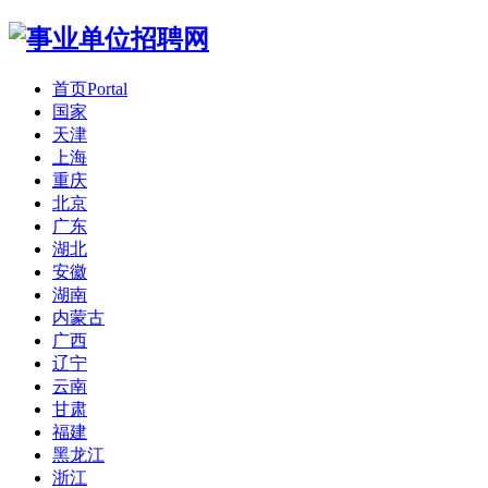
首页
Portal
国家
天津
上海
重庆
北京
广东
湖北
安徽
湖南
内蒙古
广西
辽宁
云南
甘肃
福建
黑龙江
浙江