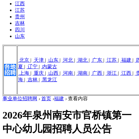
江西
江苏
贵州
吉林
四川
山东
北京
|
天津
|
山东
|
河北
|
湖北
|
广东
|
江苏
|
福建
|
夏
|
辽宁
|
内蒙古
上海
|
重庆
|
山西
|
河南
|
湖南
|
广西
|
浙江
|
江西
|
海
|
吉林
|
黑龙江
事业单位招聘网
›
首页
›
福建
›
查看内容
2026年泉州南安市官桥镇第一
中心幼儿园招聘人员公告