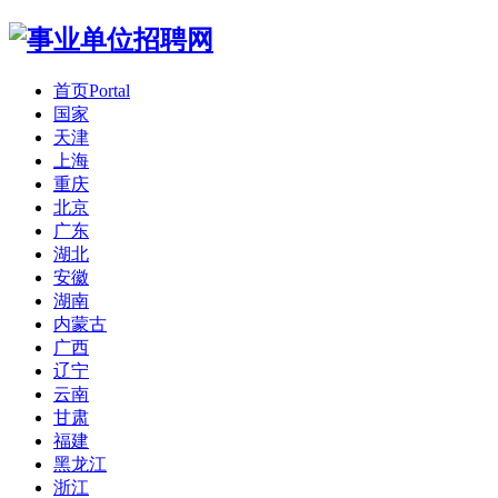
首页
Portal
国家
天津
上海
重庆
北京
广东
湖北
安徽
湖南
内蒙古
广西
辽宁
云南
甘肃
福建
黑龙江
浙江