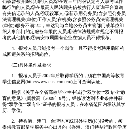
罚或曾被开除公职的人员;②在近三年内被认定有人事考试作
弊行为的人员;③在最高人民法院失信被执行人查询平台查询
有失信记录的人员;④现役军人;⑤新录用公务员(含参照公务员
法管理机关(单位)工作人员)在机关(含参照公务员法管理机关
(单位))服务不满5年，未达到与当地公务员主管部门或单位组
织人事部门约定服务年限的人员;⑥法律法规规章规定不得报
考的其他情形;⑦南安市属国有企业在编人员不得报考。
4、报考人员只能报考一个岗位，且不得报考聘用后即构
成回避关系的招聘岗位。
(二)具体条件及要求
1、报考人员于2002年后取得学历的，须在中国高等教育
学生信息网(http://www.chsi.com.cn/)上可查询认证。
根据《关于在全省高校毕业生中试行“双学位”“双专业”教
育的意见》(闽教高〔2009〕9号)，经修读达到毕业条件并获
得“双学位”“双专业”证书的报考人员，在本省范围内承认其学
历、学位。
2、持香港、澳门、台湾地区或国外学历(位)报考的，须
提供教育部留学服务中心出具的《香港、澳门特别行政区学历