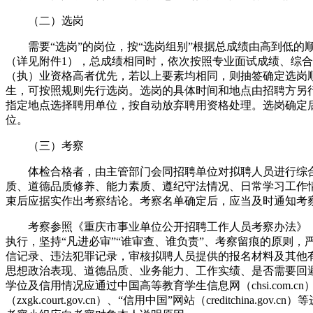
（二）选岗
需要“选岗”的岗位，按“选岗组别”根据总成绩由高到低的
（详见附件1），总成绩相同时，依次按照专业面试成绩、综
（执）业资格高者优先，若以上要素均相同，则抽签确定选岗
生，可按照规则先行选岗。选岗的具体时间和地点由招聘方另
指定地点选择聘用单位，按自动放弃聘用资格处理。选岗确定
位。
（三）考察
体检合格者，由主管部门会同招聘单位对拟聘人员进行综合
质、道德品质修养、能力素质、遵纪守法情况、日常学习工作
束后应据实作出考察结论。考察名单确定后，应当及时通知考
考察参照《重庆市事业单位公开招聘工作人员考察办法》《
执行，坚持“凡进必审”“谁审查、谁负责”、考察留痕的原则
信记录、违法犯罪记录，审核拟聘人员提供的报名材料及其他
思想政治表现、道德品质、业务能力、工作实绩、是否需要回
学位及信用情况应通过中国高等教育学生信息网（chsi.com.c
（zxgk.court.gov.cn）、“信用中国”网站（creditchina.