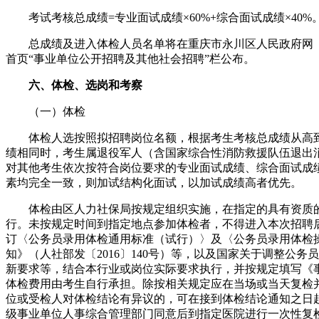
考试考核总成绩=专业面试成绩×60%+综合面试成绩×40%
总成绩及进入体检人员名单将在重庆市永川区人民政府网（网址：http:
首页“事业单位公开招聘及其他社会招聘”栏公布。
六、体检、选岗和考察
（一）体检
体检人选按照拟招聘岗位名额，根据考生考核总成绩从高到低
绩相同时，考生属退役军人（含国家综合性消防救援队伍退出
对其他考生依次按符合岗位要求的专业面试成绩、综合面试成
素均完全一致，则加试结构化面试，以加试成绩高者优先。
体检由区人力社保局按规定组织实施，在指定的具有资质的
行。未按规定时间到指定地点参加体检者，不得进入本次招聘
订〈公务员录用体检通用标准（试行）〉及〈公务员录用体检
知》（人社部发〔2016〕140号）等，以及国家关于调整公
新要求等，结合本行业或岗位实际要求执行，并按规定填写《
体检费用由考生自行承担。除按相关规定应在当场或当天复检
位或受检人对体检结论有异议的，可在接到体检结论通知之日
级事业单位人事综合管理部门同意后到指定医院进行一次性复