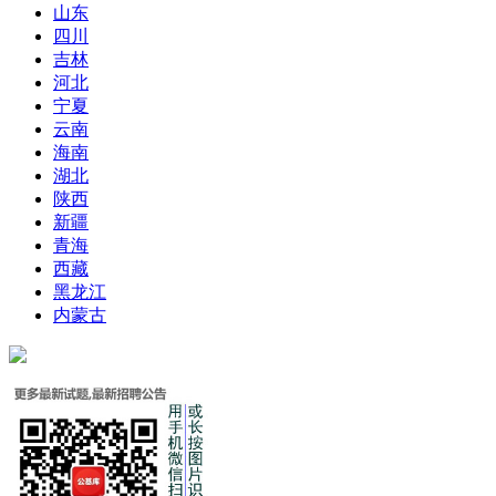
山东
四川
吉林
河北
宁夏
云南
海南
湖北
陕西
新疆
青海
西藏
黑龙江
内蒙古