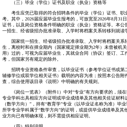
（三）毕业（学位）证书及职业（执业）资格等
考生应凭已取得的符合招聘条件的毕业（学位）证书、职业
考。其中，2026届应届毕业生报考的，可放宽至2026年8月3
证书，以及岗位资格条件明确的职业（执业）资格证等。本公
一招生、经省级招办批准录取、入学时将档案关系转移到就读学
国家统一招生、经省级招办批准录取、入学时将档案关系转
生，离校时和在择业期内（国家规定择业期为2年）未曾被机
用）过的，可视为应届毕业生，其就业合同（协议）签订、工
考，但国家另有规定的除外。
招聘专业资格条件审查，以毕业证书（参考学位证书或第二
辅修学位或双学位相关证书）载明的内容为准；按照本公告附
查，综合使用该目录《说明》中明确的有关规则。
《岗位一览表》（附件1）中对“专业”有方向要求的，须在
专业学科出具相应方向证明或毕业成绩单及其他相关佐证材料
（数学方向）”，持有“教育学”专业（以毕业证名称为准）毕
所学专业学科属于“数学方向”的证明，或提供毕业成绩单及其
业方向已有明确体现，则不需提供相应证明。
（四）特别说明