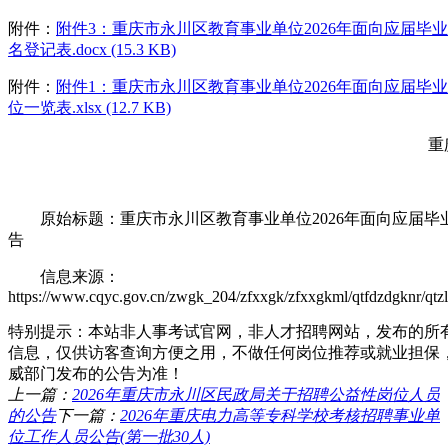
附件：
附件3：重庆市永川区教育事业单位2026年面向应届毕
名登记表.docx (15.3 KB)
附件：
附件1：重庆市永川区教育事业单位2026年面向应届毕
位一览表.xlsx (12.7 KB)
重庆
原始标题：重庆市永川区教育事业单位2026年面向应届毕
告
信息来源：
https://www.cqyc.gov.cn/zwgk_204/zfxxgk/zfxxgkml/qtfdzdgknr/qt
特别提示：本站非人事考试官网，非人才招聘网站，发布的所
信息，仅供访客查询方便之用，不做任何岗位推荐或就业担保
威部门发布的公告为准！
上一篇：
2026年重庆市永川区民政局关于招聘公益性岗位人员
的公告
下一篇：
2026年重庆电力高等专科学校考核招聘事业单
位工作人员公告(第一批30人)