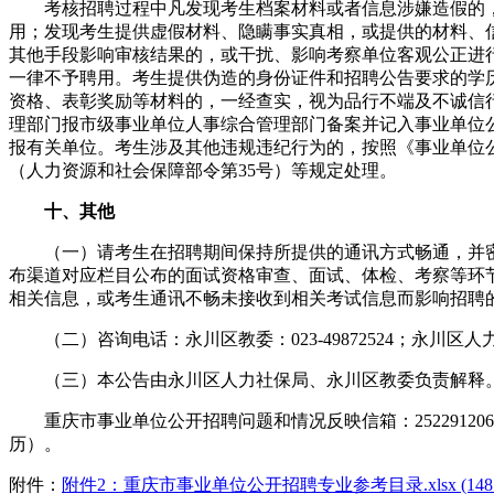
考核招聘过程中凡发现考生档案材料或者信息涉嫌造假的，
用；发现考生提供虚假材料、隐瞒事实真相，或提供的材料、
其他手段影响审核结果的，或干扰、影响考察单位客观公正进
一律不予聘用。考生提供伪造的身份证件和招聘公告要求的学
资格、表彰奖励等材料的，一经查实，视为品行不端及不诚信
理部门报市级事业单位人事综合管理部门备案并记入事业单位
报有关单位。考生涉及其他违规违纪行为的，按照《事业单位
（人力资源和社会保障部令第35号）等规定处理。
十、其他
（一）请考生在招聘期间保持所提供的通讯方式畅通，并密
布渠道对应栏目公布的面试资格审查、面试、体检、考察等环
相关信息，或考生通讯不畅未接收到相关考试信息而影响招聘
（二）咨询电话：永川区教委：023-49872524；永川区人力社保
（三）本公告由永川区人力社保局、永川区教委负责解释
重庆市事业单位公开招聘问题和情况反映信箱：2522912065
历）。
附件：
附件2：重庆市事业单位公开招聘专业参考目录.xlsx (148 