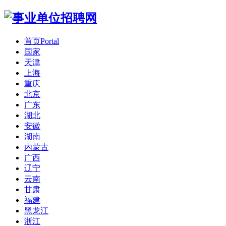
首页
Portal
国家
天津
上海
重庆
北京
广东
湖北
安徽
湖南
内蒙古
广西
辽宁
云南
甘肃
福建
黑龙江
浙江