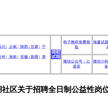
电子教程免费领
海量试
四川
|
云南
|
陕西
|
甘肃
|
宁
取
贵州
|
海南
|
安徽
|
新疆
|
青
微信公众号：公
微信小
基库
龙湖社区关于招聘全日制公益性岗