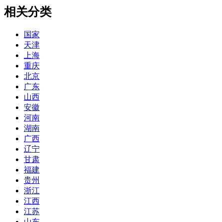
相关分类
国家
天津
上海
重庆
北京
广东
山西
安徽
河南
湖南
广西
辽宁
甘肃
福建
贵州
浙江
江西
江苏
山东