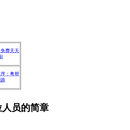
题免费天天
刷
程序：粤帮
刷题
位人员的简章