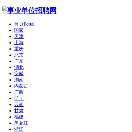
首页
Portal
国家
天津
上海
重庆
北京
广东
湖北
安徽
湖南
内蒙古
广西
辽宁
云南
甘肃
福建
黑龙江
浙江