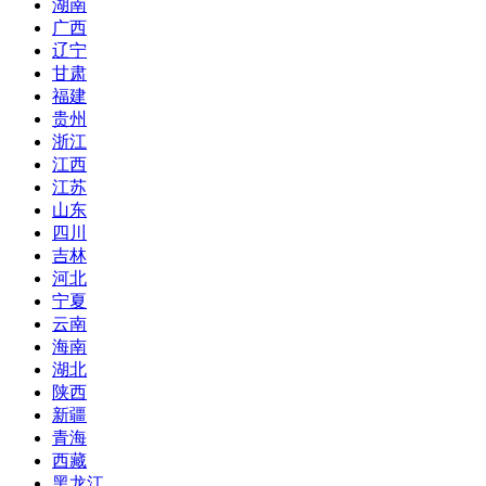
湖南
广西
辽宁
甘肃
福建
贵州
浙江
江西
江苏
山东
四川
吉林
河北
宁夏
云南
海南
湖北
陕西
新疆
青海
西藏
黑龙江