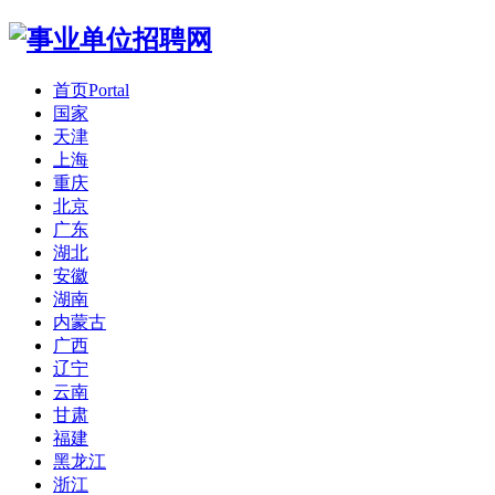
首页
Portal
国家
天津
上海
重庆
北京
广东
湖北
安徽
湖南
内蒙古
广西
辽宁
云南
甘肃
福建
黑龙江
浙江