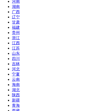
河南
湖南
广西
辽宁
甘肃
福建
贵州
浙江
江西
江苏
山东
四川
吉林
河北
宁夏
云南
海南
湖北
陕西
新疆
青海
西藏