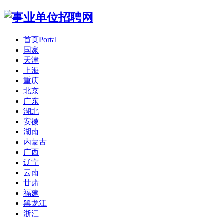
首页
Portal
国家
天津
上海
重庆
北京
广东
湖北
安徽
湖南
内蒙古
广西
辽宁
云南
甘肃
福建
黑龙江
浙江