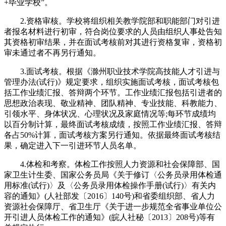
+毕业学校”。
2.资格审核。学校将组织相关教学院部和职能部门对引进
者报名材料进行初审，符合岗位要求的人员由组织人事处告知
其资格初审结果，并在面试考核前对其进行资格复审，资格初
审未通过者不再另行通知。
3.面试考核。根据《滁州职业技术学院高技能人才引进与
管理办法(试行)》规定要求，组织实施面试考核，面试考核包
括工作业绩汇报、答辩两个环节。工作业绩汇报包括引进者的
思想政治表现、敬业精神、团队精神、专业技能、科教能力、
引领水平、身体状况、心理状况及家庭情况等;每环节成绩均
以百分制计算，最终面试考核成绩，按照工作业绩汇报、答辩
各占50%计算，面试考核方案另行通知。依据最终面试考核结
果，确定进入下一引进环节人员名单。
4.体检和考察。体检工作按照人力资源和社会保障部、国
家卫生计生委、国家公务员局《关于修订〈公务员录用体检通
用标准(试行)〉及〈公务员录用体检操作手册(试行)〉有关内
容的通知》(人社部发〔2016〕140号)和省委组织部、省人力
资源社会保障厅、省卫生厅《关于进一步规范全省事业单位公
开引进人员体检工作的通知》(皖人社秘〔2013〕208号)等有