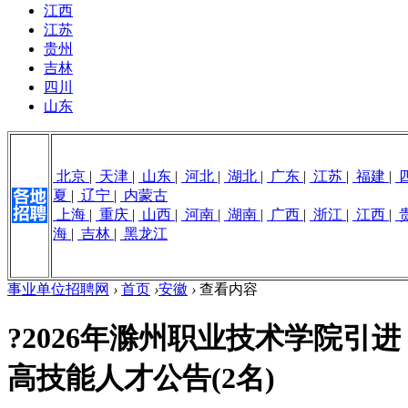
江西
江苏
贵州
吉林
四川
山东
北京
|
天津
|
山东
|
河北
|
湖北
|
广东
|
江苏
|
福建
|
夏
|
辽宁
|
内蒙古
上海
|
重庆
|
山西
|
河南
|
湖南
|
广西
|
浙江
|
江西
|
海
|
吉林
|
黑龙江
事业单位招聘网
›
首页
›
安徽
›
查看内容
?2026年滁州职业技术学院引进
高技能人才公告(2名)