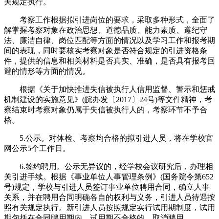
关规定执行。
考察工作根据拟引进岗位的要求，采取多种形式，全面了
解掌握考察对象在政治思想、道德品质、能力素质、遵纪守
法、廉洁自律、岗位匹配等方面的情况以及学习工作和报考期
间的表现，同时要核实考察对象是否符合规定的引进资格条
件，提供的信息和相关材料是否真实、准确，是否具有报考回
避的情形等方面的情况。
根据《关于加快推进失信被执行人信用监督、警示和惩戒
机制建设的实施意见》(皖办发〔2017〕24号)等文件精神，考
察结束时考察对象仍属于失信被执行人的，考察环节不予合
格。
5.公示。对体检、考察均合格的拟引进人员，将在学校官
网公示5个工作日。
6.签约聘用。公示无异议的，经学校会议研究后，办理相
关引进手续。根据《事业单位人事管理条例》(国务院令第652
号)规定，学校与引进人员签订事业单位聘用合同，确立人事
关系，并在聘用合同明确各自的权利与义务，引进人员待遇按
照有关规定执行。新引进人员按照规定实行试用期制度，试用
期包括在合同聘用期内。试用期不合格的，取消聘用。