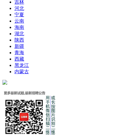
吉林
河北
宁夏
云南
海南
湖北
陕西
新疆
青海
西藏
黑龙江
内蒙古