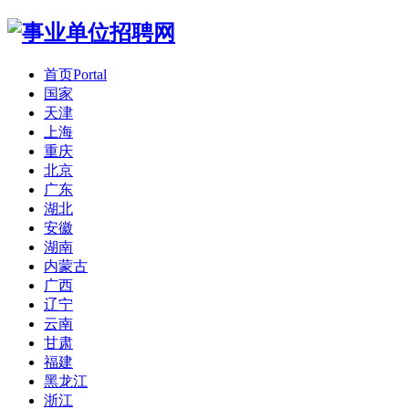
首页
Portal
国家
天津
上海
重庆
北京
广东
湖北
安徽
湖南
内蒙古
广西
辽宁
云南
甘肃
福建
黑龙江
浙江