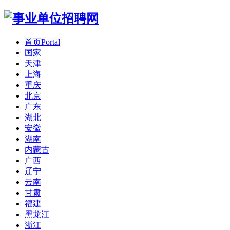
首页
Portal
国家
天津
上海
重庆
北京
广东
湖北
安徽
湖南
内蒙古
广西
辽宁
云南
甘肃
福建
黑龙江
浙江