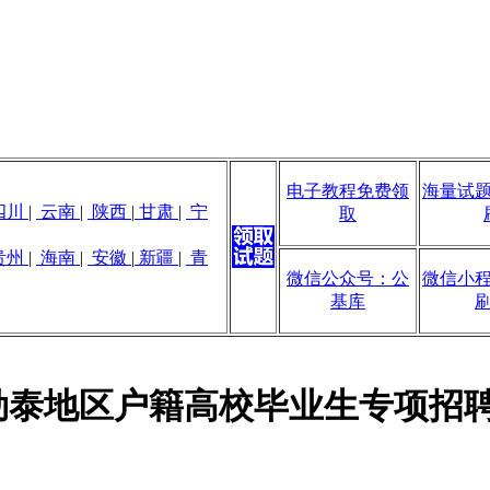
电子教程免费领
海量试
四川
|
云南
|
陕西
|
甘肃
|
宁
取
贵州
|
海南
|
安徽
|
新疆
|
青
微信公众号：公
微信小
基库
阿勒泰地区户籍高校毕业生专项招