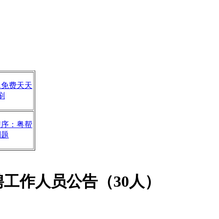
题免费天天
刷
程序：粤帮
刷题
聘工作人员公告（30人）