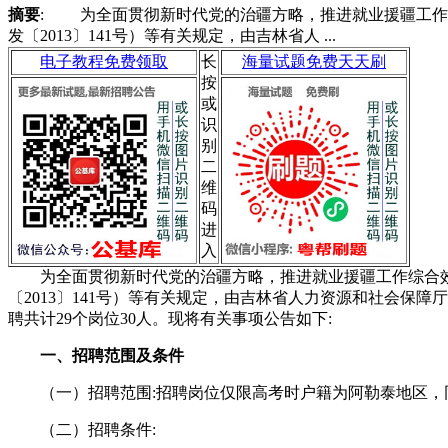
摘要
: 为全面贯彻新时代党的治疆方略，推进就业援疆工作
发〔2013〕141号）等有关规定，由吉林省人 ...
电子教程免费领取
长
海量试题免费天天刷
按
或
识
别
二
维
码
进
入
为全面贯彻新时代党的治疆方略，推进就业援疆工作综合效益
〔2013〕141号）等有关规定，由吉林省人力资源和社会保
聘共计29个岗位30人。现将有关事项公告如下:
一、招聘范围及条件
（一）招聘范围:招聘岗位仅限高考时户籍为阿勒泰地区，
（二）招聘条件: