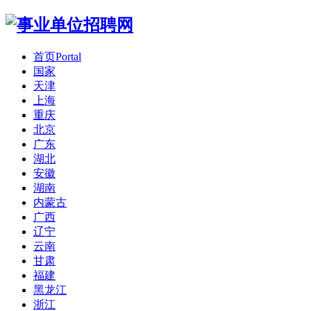
首页
Portal
国家
天津
上海
重庆
北京
广东
湖北
安徽
湖南
内蒙古
广西
辽宁
云南
甘肃
福建
黑龙江
浙江