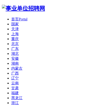
首页
Portal
国家
天津
上海
重庆
北京
广东
湖北
安徽
湖南
内蒙古
广西
辽宁
云南
甘肃
福建
黑龙江
浙江