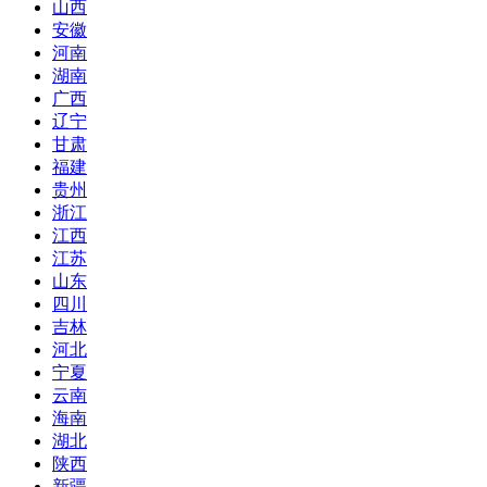
山西
安徽
河南
湖南
广西
辽宁
甘肃
福建
贵州
浙江
江西
江苏
山东
四川
吉林
河北
宁夏
云南
海南
湖北
陕西
新疆