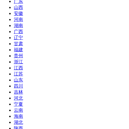
广东
山西
安徽
河南
湖南
广西
辽宁
甘肃
福建
贵州
浙江
江西
江苏
山东
四川
吉林
河北
宁夏
云南
海南
湖北
陕西