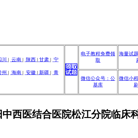
电子教程免费领
海量试
四川
|
云南
|
陕西
|
甘肃
|
宁
取
贵州
|
海南
|
安徽
|
新疆
|
青
微信公众号：公
微信小
基库
岳阳中西医结合医院松江分院临床