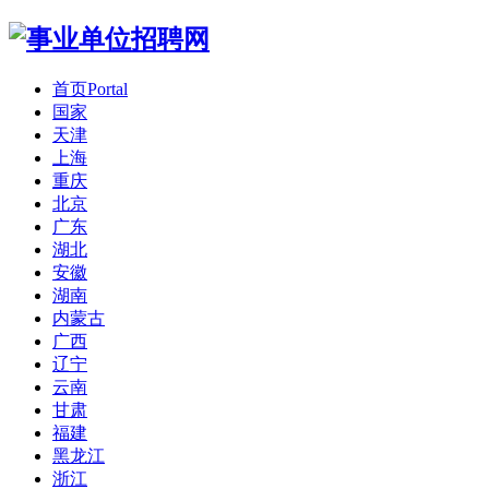
首页
Portal
国家
天津
上海
重庆
北京
广东
湖北
安徽
湖南
内蒙古
广西
辽宁
云南
甘肃
福建
黑龙江
浙江