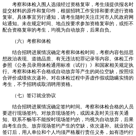
考察和体检入围人选须经过资格复审，考生须提供报名时
提交材料的原件和复印件，根据招聘工作安排和要求进行资格
复审。具体事宜另行通知，请考生随时关注庄河市人民政府网
站通知。未在规定时间、地点按要求参加资格复审的，或拒不
配合资格复审的考生，均视为自动放弃，后果自负。
（六）考察和体检
结合招聘进展情况确定考察和体检时间，考察内容包括思
想政治表现、道德品质、有无违法犯罪记录等内容。体检工作
参照《公务员录用体检通用标准（试行）》和国家相关规定执
行。考察和体检不合格或自动放弃等产生的岗位空缺，按照综
合评价成绩依次递补。对在体检过程中弄虚作假或隐瞒实情的
考生，不予招聘或取消聘用资格。
（七）签订就业协议
结合招聘进展情况确定签约时间。考察和体检合格的人员
要进行现场签约。对放弃现场签约，或因未及时关注有关通
知、联系不畅等不能按时现场签约的，均视为自动放弃，后果
由考生自负。放弃现场签约产生的空缺，依次递补。就业协议
签订后，用人单位和个人均须严格履行责任义务，如有违约行