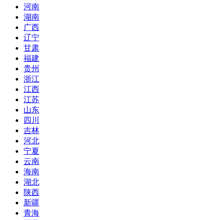
河南
湖南
广西
辽宁
甘肃
福建
贵州
浙江
江西
江苏
山东
四川
吉林
河北
宁夏
云南
海南
湖北
陕西
新疆
青海