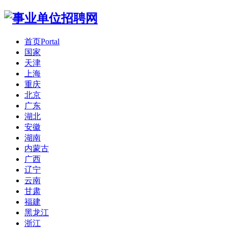
首页
Portal
国家
天津
上海
重庆
北京
广东
湖北
安徽
湖南
内蒙古
广西
辽宁
云南
甘肃
福建
黑龙江
浙江